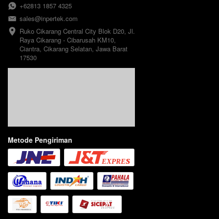
+62813 1857 4325
sales@inpertek.com
Ruko Cikarang Central City Blok D20, Jl. 
Raya Cikarang - Cibarusah KM10, 
Ciantra, Cikarang Selatan, Jawa Barat 
17530
Metode Pengiriman