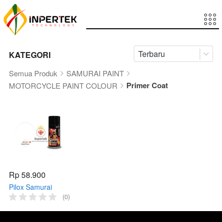
Terbaru
KATEGORI
Semua Produk
SAMURAI PAINT
Primer Coat
MOTORCYCLE PAINT COLOUR
Rp 58.900
Pilox Samurai
KPP*** PLASTIC
(0)
PRIMER 300ml
Pilox Samurai