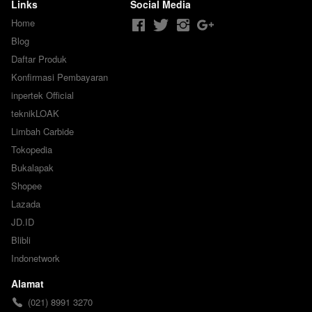
KPP*** Cat Semprot
Links
Social Media
KPP
Home
Blog
Daftar Produk
Konfirmasi Pembayaran
inpertek Official
teknikLOAK
Limbah Carbide
Tokopedia
Bukalapak
Shopee
Lazada
JD.ID
Blibli
Indonetwork
Alamat
(021) 8991 3270