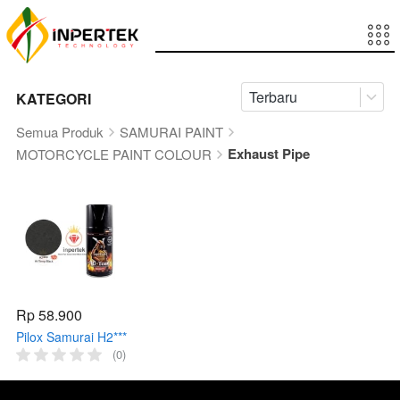
Terbaru
KATEGORI
Semua Produk
SAMURAI PAINT
Exhaust Pipe
MOTORCYCLE PAINT COLOUR
Rp 58.900
Pilox Samurai H2***
Hi Temp Black
(0)
300ml Hitam
Samurai H2*** Cat