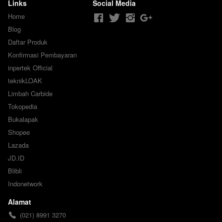
Semprot H2
Links
Social Media
Home
Blog
Daftar Produk
Konfirmasi Pembayaran
inpertek Official
teknikLOAK
Limbah Carbide
Tokopedia
Bukalapak
Shopee
Lazada
JD.ID
Blibli
Indonetwork
Alamat
(021) 8991 3270