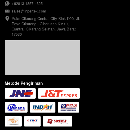
+62813 1857 4325
sales@inpertek.com
Ruko Cikarang Central City Blok D20, Jl. 
Raya Cikarang - Cibarusah KM10, 
Ciantra, Cikarang Selatan, Jawa Barat 
17530
Metode Pengiriman