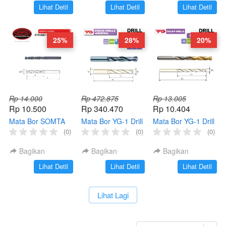
`
`
`
Lihat Detil
Lihat Detil
Lihat Detil
25%
28%
20%
Rp 14.000
Rp 472.875
Rp 13.005
Rp 10.500
Rp 340.470
Rp 10.404
Mata Bor SOMTA
Mata Bor YG-1 Drill
Mata Bor YG-1 Drill
Drill HSS Standar
Carbide Standar
HSS Standar GOLD
(0)
(0)
(0)
Jobber Besi Kayu
DIN 6537 (TiAIN)
P Besi Kayu
Bagikan
Bagikan
Bagikan
`
`
`
Lihat Detil
Lihat Detil
Lihat Detil
`
Lihat Lagi