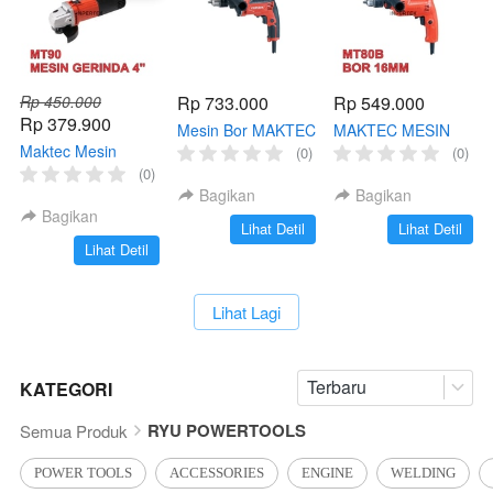
Rp 450.000
Rp 733.000
Rp 549.000
Rp 379.900
Mesin Bor MAKTEC
MAKTEC MESIN
Maktec Mesin
MT 817 Bor Impact
BOR MT80 B BOR
(0)
(0)
Gerinda MT90 4
Listrik Bor tangan
TANGAN 16MM MT
(0)
Inch Angle Grinder
Makita Drill 13
80 IMPACT DRILL
Bagikan
Bagikan
Tangan
BETON 16 MM
Bagikan
`
`
Lihat Detil
Lihat Detil
`
Lihat Detil
`
Lihat Lagi
Terbaru
KATEGORI
RYU POWERTOOLS
Semua Produk
POWER TOOLS
ACCESSORIES
ENGINE
WELDING