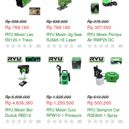
Rp 938.000
Rp 938.000
Rp 375.000
Rp 769.160
Rp 769.160
Rp 307.500
RYU Mesin Las
RYU Mesin Jig Saw
RYU Mesin Pompa
RII120-1 Travo
RJS65-1E Laser
Air RWP25 DC
Listrik 900 Watt
Jigsaw Gergaji
Water Pump Listrik
(0)
(0)
(0)
Inverter Welding RII
Kayu RJS 65-1E
Celup Kolam Ikan
120-1
RWP 25
Rp 5.898.000
Rp 1.525.000
Rp 610.000
Rp 4.836.360
Rp 1.250.500
Rp 500.200
RYU Mesin Bor
RYU Mesin Cuci
RYU Semprot Cat
Duduk RBD16
RPW70-1 Pressure
RSE800-1 Spray
Bench Drill Stand
Washer Jet Cleaner
Gun Electric
(0)
(0)
(0)
16mm Press Mata
Mobil Motor RPW
Semprotan Listrik