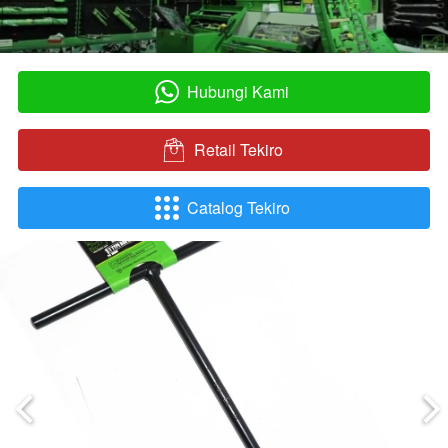
Hubungi Kami
`
Retail Tekiro
`
Catalog Tekiro
`