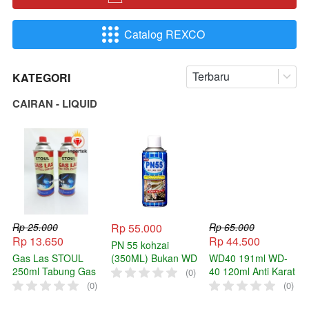
Catalog REXCO
`
Terbaru
KATEGORI
CAIRAN - LIQUID
Rp 25.000
Rp 55.000
Rp 65.000
Rp 13.650
Rp 44.500
PN 55 kohzai
Gas Las STOUL
(350ML) Bukan WD
WD40 191ml WD-
250ml Tabung Gas
- 420ML
40 120ml Anti Karat
(0)
Refil Las Fuel
Pembersih Karat
(0)
(0)
Cartridge Portable
WD Pelumas WD40