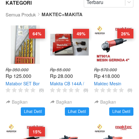
Terbaru
KATEGORI
MAKTEC+MAKITA
Semua Produk
64%
49%
26%
Rp 350.000
Rp 55.000
Rp 570.000
Rp 125.000
Rp 28.000
Rp 418.000
Matabor SET Bor
Makita CB 144A /
Maktec Mesin
Makita 6pcs Drill
Carbon Brush /
Gerinda MT91A 4
(0)
(0)
(0)
Set Matabor HSS 1
Arang mesin / Kul /
Inchi Angle Grinder
SET D2 D3 D4 D5
Spull Makita
Tangan
Bagikan
Bagikan
Bagikan
D6
`
`
`
Lihat Detil
Lihat Detil
Lihat Detil
15%