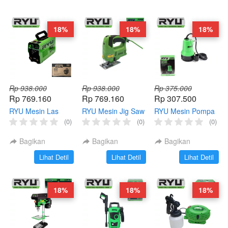
18%
18%
18%
Rp 938.000
Rp 938.000
Rp 375.000
Rp 769.160
Rp 769.160
Rp 307.500
RYU Mesin Las
RYU Mesin Jig Saw
RYU Mesin Pompa
RII120-1 Travo
RJS65-1E Laser
Air RWP25 DC
(0)
(0)
(0)
Listrik 900 Watt
Jigsaw Gergaji
Water Pump Listrik
Inverter Welding RII
Kayu RJS 65-1E
Celup Kolam Ikan
Bagikan
Bagikan
Bagikan
120-1
RWP 25
`
`
`
Lihat Detil
Lihat Detil
Lihat Detil
18%
18%
18%