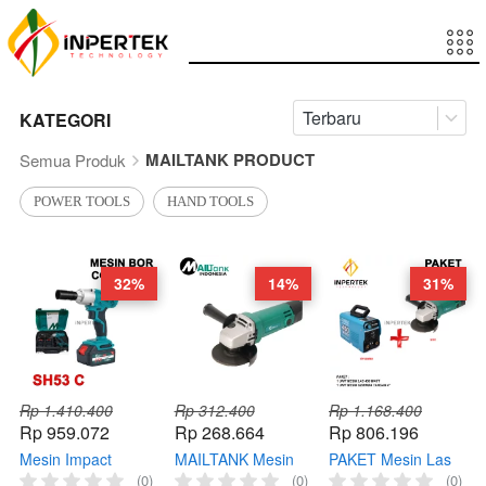
Terbaru
KATEGORI
MAILTANK PRODUCT
Semua Produk
POWER TOOLS
HAND TOOLS
32%
14%
31%
Rp 1.410.400
Rp 312.400
Rp 1.168.400
Rp 959.072
Rp 268.664
Rp 806.196
Mesin Impact
MAILTANK Mesin
PAKET Mesin Las
Wrench 1/2 SH53 C
Gerinda SH05
450 Watt
(0)
(0)
(0)