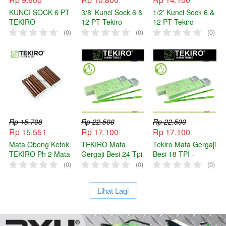
KUNCI SOCK 6 PT
3/8' Kunci Sock 6 &
1/2' Kunci Sock 6 &
TEKIRO
12 PT Tekiro
12 PT Tekiro
(0)
(0)
(0)
Rp 15.708
Rp 22.500
Rp 22.500
Rp 15.551
Rp 17.100
Rp 17.100
Mata Obeng Ketok
TEKIRO Mata
Tekiro Mata Gergaji
TEKIRO Ph 2 Mata
Gergaji Besi 24 Tpi
Besi 18 TPI -
Obeng Getok Ph2
- Tangan 12 Inch /
Tangan 12 Inch
(0)
(0)
(0)
Plus Obeng
Mata
TEKIRO
`
Lihat Lagi