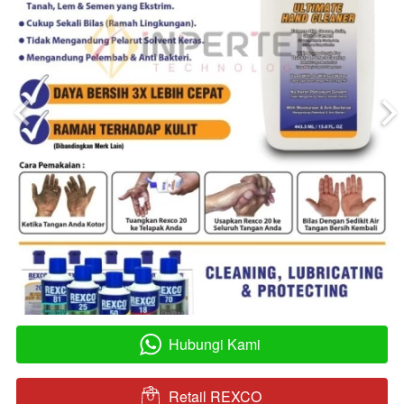
Hubungi Kami
`
Retail REXCO
`