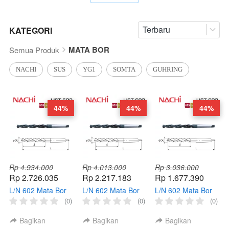
Terbaru
KATEGORI
MATA BOR
Semua Produk
NACHI
SUS
YG1
SOMTA
GUHRING
44%
44%
44%
Rp 4.934.000
Rp 4.013.000
Rp 3.036.000
Rp 2.726.035
Rp 2.217.183
Rp 1.677.390
L/N 602 Mata Bor
L/N 602 Mata Bor
L/N 602 Mata Bor
Taper NACHI HSS
Taper NACHI HSS
Taper NACHI HSS
(0)
(0)
(0)
Drill MT Morse
Drill MT Morse
Drill MT Morse
Taper 29.0 - 29.9
Taper 26.0 - 28.9
Taper 23.0 - 25.9
Bagikan
Bagikan
Bagikan