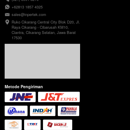
+62813 1857 4325
sales@inpertek.com
Ruko Cikarang Central City Blok D20, Jl. 
Raya Cikarang - Cibarusah KM10, 
Ciantra, Cikarang Selatan, Jawa Barat 
17530
Metode Pengiriman