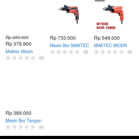
Rp 450.000
Rp 733.000
Rp 549.000
Rp 379.900
Mesin Bor MAKTEC
MAKTEC MESIN
Maktec Mesin
MT 817 Bor Impact
BOR MT80 B BOR
(0)
(0)
Gerinda MT90 4
Listrik Bor tangan
TANGAN 16MM MT
(0)
Inch Angle Grinder
Makita Drill 13
80 IMPACT DRILL
Tangan
BETON 16 MM
Rp 389.000
Mesin Bor Tangan
Maktec MT60 | Bor
(0)
Tangan | Mesin Bor
| Bor Makita