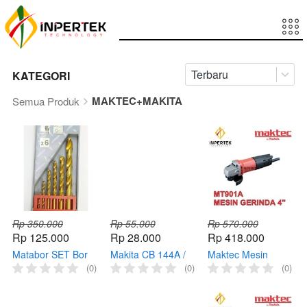
Terbaru
KATEGORI
MAKTEC+MAKITA
Semua Produk
Rp 350.000
Rp 55.000
Rp 570.000
Rp 125.000
Rp 28.000
Rp 418.000
Matabor SET Bor
Makita CB 144A /
Maktec Mesin
Makita 6pcs Drill
Carbon Brush /
Gerinda MT91A 4
(0)
(0)
(0)
Set Matabor HSS 1
Arang mesin / Kul /
Inchi Angle Grinder
SET D2 D3 D4 D5
Spull Makita
Tangan
D6