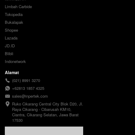
Limbah Carbide
Tokopedia
Bukalapak
Shopee
Lazada
JD.ID
Blibli
Indonetwork
Alamat
(021) 8991 3270
+62813 1857 4325
sales@inpertek.com
Ruko Cikarang Central City Blok D20, Jl. 
Raya Cikarang - Cibarusah KM10, 
Ciantra, Cikarang Selatan, Jawa Barat 
17530