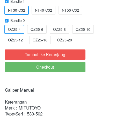
Bundle 1
NT30-C32
NT40-C32
NT50-C32
Bundle 2
OZ25-4
OZ25-6
OZ25-8
OZ25-10
OZ25-12
OZ25-16
OZ25-20
Tambah ke Keranjang
`
Checkout
`
Caliper Manual

Keterangan

Merk : MITUTOYO

Type/Seri : 530-502
