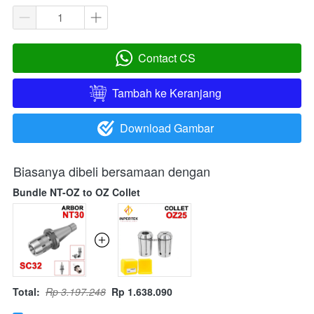
Contact CS
`
Tambah ke Keranjang
`
Download Gambar
`
Biasanya dibeli bersamaan dengan
Bundle NT-OZ to OZ Collet
Total:
Rp 3.197.248
Rp 1.638.090