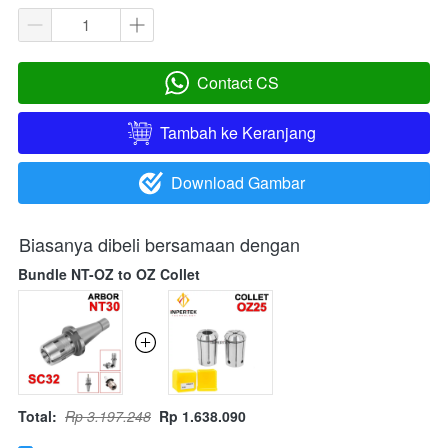
Contact CS
`
Tambah ke Keranjang
`
Download Gambar
`
Biasanya dibeli bersamaan dengan
Bundle NT-OZ to OZ Collet
Total:
Rp 3.197.248
Rp 1.638.090