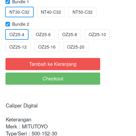
Bundle 1
NT30-C32
NT40-C32
NT50-C32
Bundle 2
OZ25-4
OZ25-6
OZ25-8
OZ25-10
OZ25-12
OZ25-16
OZ25-20
Tambah ke Keranjang
`
Checkout
`
Caliper Digital

Keterangan

Merk : MITUTOYO

Type/Seri : 500-152-30
