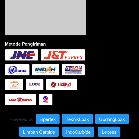
Metode Pengiriman
Powered by 
inpertek
TeknikLoak
GudangLoak
Limbah Carbide
IndoCarbide
Lexees