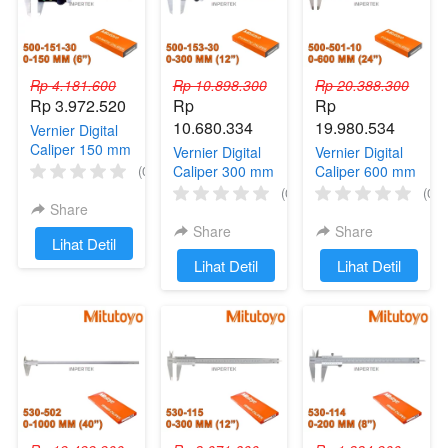
Rp 4.181.600
Rp 10.898.300
Rp 20.388.300
Rp 3.972.520
Rp 
Rp 
10.680.334
19.980.534
Vernier Digital
Caliper 150 mm
Vernier Digital
Vernier Digital
MITUTOYO
(0)
Caliper 300 mm
Caliper 600 mm
500-151-30
MITUTOYO
MITUTOYO
(0)
(0)
0.01 Sigmat 6
Share
500-153-30
500-501-10
Inch Jangka
0.01 Sigmat 12
0.01 Sigmat 24
Share
Share
`
Lihat Detil
Sorong 0-
Inch Jangka
Inch Jangka
150mm
`
Lihat Detil
`
Lihat Detil
Sorong 0-
Sorong 0-
300mm
600mm