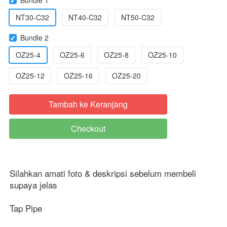
NT30-C32
NT40-C32
NT50-C32
Bundle 2
OZ25-4
OZ25-6
OZ25-8
OZ25-10
OZ25-12
OZ25-16
OZ25-20
Tambah ke Keranjang
`
Checkout
`
Silahkan amati foto & deskripsi sebelum membeli 
supaya jelas
Tap Pipe