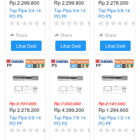
Rp 2.299.800
Rp 2.299.800
Rp 2.278.200
Tap Pipa 3/4-14
Tap Pipa 3/4-14
Tap Pipa 5/8-14
PO PS
PO PF
PO PS
YAMAWA Taps
YAMAWA Tap
YAMAWA Tap
(0)
(0)
(0)
Mesin Pipe 3/4"
Mesin Pipe 3/4"
Mesin Pipe 5/8"
14 Pointed HSS
14 Pointed HSS
14 Pointed HSS
Share
Share
Share
Thread
Thread
Thread
`
Lihat Detil
`
Lihat Detil
`
Lihat Detil
Rp 3.797.000
Rp 7.332.000
Rp 2.141.000
Rp 2.278.200
Rp 4.399.200
Rp 1.284.600
Tap Pipa 5/8-14
Tap Pipa 7/8-14
Tap Pipa 1/2-14
PO PF
PO PS
PO PF
YAMAWA Tap
YAMAWA Taps
YAMAWA Taps
(0)
(0)
(0)
Mesin Pipe 5/8"
Mesin Pipe 7/8"
Mesin Pipe 1/2"