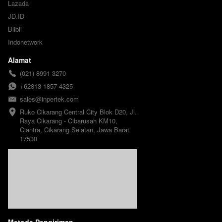
Lazada
JD.ID
Blibli
Indonetwork
Alamat
(021) 8991 3270
+62813 1857 4325
sales@inpertek.com
Ruko Cikarang Central City Blok D20, Jl. 
Raya Cikarang - Cibarusah KM10, 
Ciantra, Cikarang Selatan, Jawa Barat 
17530