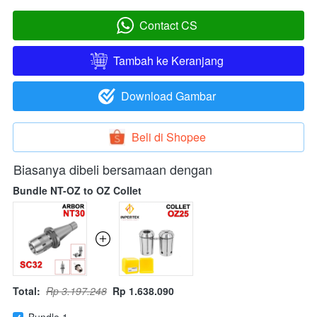
Contact CS
`
Tambah ke Keranjang
`
Download Gambar
`
Beli di Shopee
`
Biasanya dibeli bersamaan dengan
Bundle NT-OZ to OZ Collet
Total:
Rp 3.197.248
Rp 1.638.090
Bundle 1