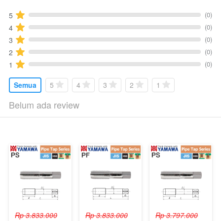
(0)
5
(0)
4
(0)
3
(0)
2
(0)
1
Semua
5
4
3
2
1
Belum ada review
Rp 3.833.000
Rp 3.833.000
Rp 3.797.000