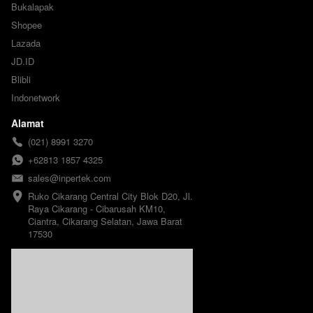
Bukalapak
Shopee
Lazada
JD.ID
Blibli
Indonetwork
Alamat
(021) 8991 3270
+62813 1857 4325
sales@inpertek.com
Ruko Cikarang Central City Blok D20, Jl. 
Raya Cikarang - Cibarusah KM10, 
Ciantra, Cikarang Selatan, Jawa Barat 
17530