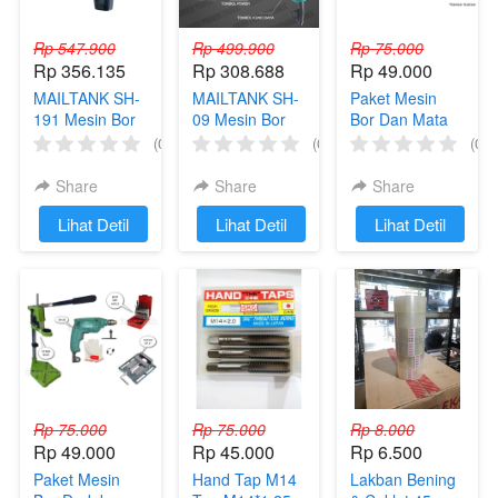
Rp 547.900
Rp 499.900
Rp 75.000
Rp 356.135
Rp 308.688
Rp 49.000
MAILTANK SH-
MAILTANK SH-
Paket Mesin
191 Mesin Bor
09 Mesin Bor
Bor Dan Mata
Baterai
Impact Drill
Bor Set Bor
(0)
(0)
(0)
Cordless Drill
Mesin Bor
Listrik Bor
12V bor
Tangan
Duduk
Share
Share
Share
Cordless
Mailtank Bor
`
Lihat Detil
`
Lihat Detil
`
Lihat Detil
Listrik
Rp 75.000
Rp 75.000
Rp 8.000
Rp 49.000
Rp 45.000
Rp 6.500
Paket Mesin
Hand Tap M14
Lakban Bening