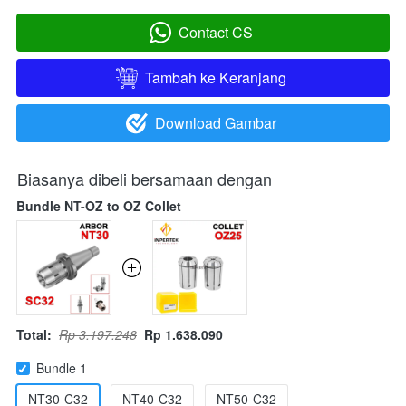
Contact CS
`
Tambah ke Keranjang
`
Download Gambar
`
Biasanya dibeli bersamaan dengan
Bundle NT-OZ to OZ Collet
Total:
Rp 3.197.248
Rp 1.638.090
Bundle 1
NT30-C32
NT40-C32
NT50-C32