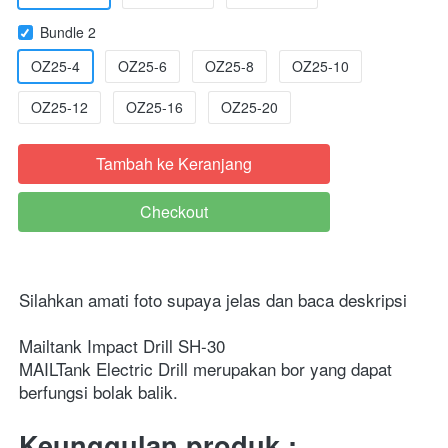
Bundle 2
OZ25-4
OZ25-6
OZ25-8
OZ25-10
OZ25-12
OZ25-16
OZ25-20
Tambah ke Keranjang
`
Checkout
`
Silahkan amati foto supaya jelas dan baca deskripsi
Mailtank Impact Drill SH-30
MAILTank Electric Drill merupakan bor yang dapat 
berfungsi bolak balik. 
Keunggulan produk :