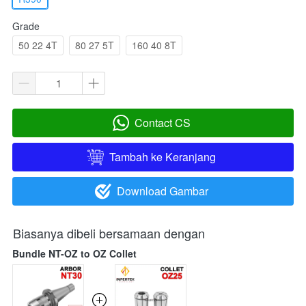
Grade
50 22 4T
80 27 5T
160 40 8T
Contact CS
`
Tambah ke Keranjang
`
Download Gambar
`
Biasanya dibeli bersamaan dengan
Bundle NT-OZ to OZ Collet