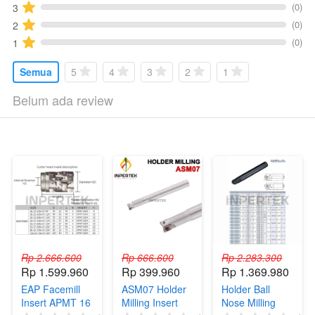
(0)
3
(0)
2
(0)
1
Semua
5
4
3
2
1
Belum ada review
Rp 2.666.600
Rp 666.600
Rp 2.283.300
Rp 1.599.960
Rp 399.960
Rp 1.369.980
EAP Facemill
ASM07 Holder
Holder Ball
Insert APMT 16
Milling Insert
Nose Milling