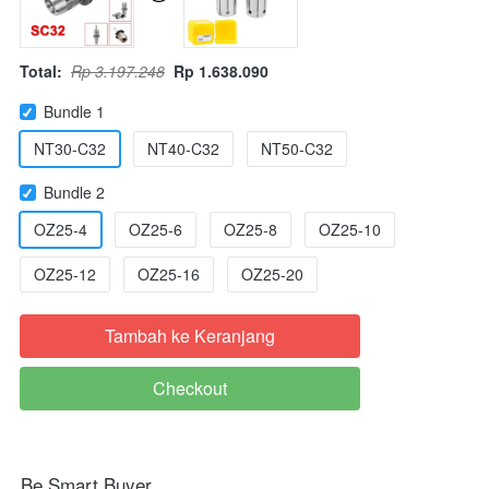
Total:
Rp 3.197.248
Rp 1.638.090
Bundle 1
NT30-C32
NT40-C32
NT50-C32
Bundle 2
OZ25-4
OZ25-6
OZ25-8
OZ25-10
OZ25-12
OZ25-16
OZ25-20
Tambah ke Keranjang
`
Checkout
`
Be Smart Buyer