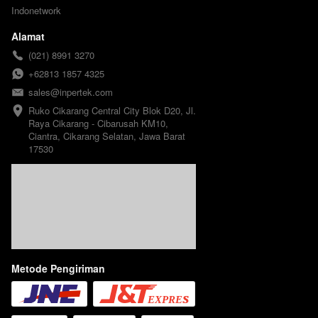
Indonetwork
Alamat
(021) 8991 3270
+62813 1857 4325
sales@inpertek.com
Ruko Cikarang Central City Blok D20, Jl. 
Raya Cikarang - Cibarusah KM10, 
Ciantra, Cikarang Selatan, Jawa Barat 
17530
Metode Pengiriman