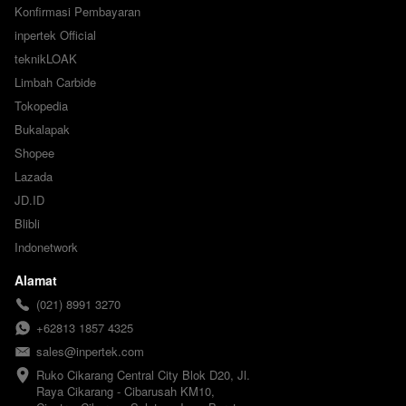
Konfirmasi Pembayaran
inpertek Official
teknikLOAK
Limbah Carbide
Tokopedia
Bukalapak
Shopee
Lazada
JD.ID
Blibli
Indonetwork
Alamat
(021) 8991 3270
+62813 1857 4325
sales@inpertek.com
Ruko Cikarang Central City Blok D20, Jl. 
Raya Cikarang - Cibarusah KM10, 