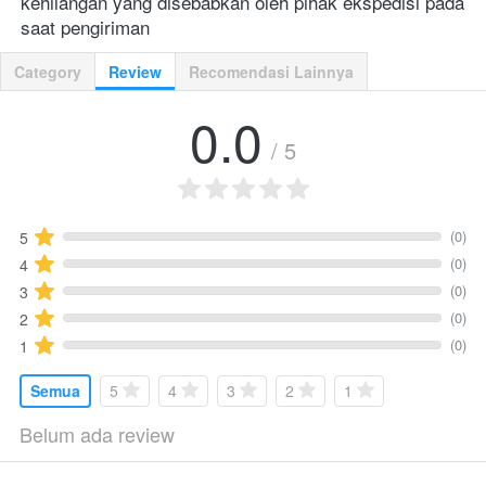
kehilangan yang disebabkan oleh pihak ekspedisi pada 
saat pengiriman
Category
Review
Recomendasi Lainnya
0.0
/ 5
(0)
5
(0)
4
(0)
3
(0)
2
(0)
1
Semua
5
4
3
2
1
Belum ada review