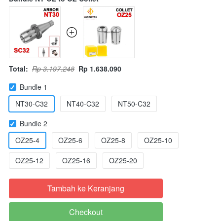
Total:
Rp 3.197.248
Rp 1.638.090
Bundle 1
NT30-C32
NT40-C32
NT50-C32
Bundle 2
OZ25-4
OZ25-6
OZ25-8
OZ25-10
OZ25-12
OZ25-16
OZ25-20
Tambah ke Keranjang
`
Checkout
`