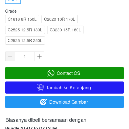
Grade
C1616 8R 150L
C2020 10R 170L
C2525 12.5R 180L
C3230 15R 180L
C2525 12.5R 250L
Contact CS
`
Tambah ke Keranjang
`
Download Gambar
`
Biasanya dibeli bersamaan dengan
Bundle NT-OZ to OZ Collet