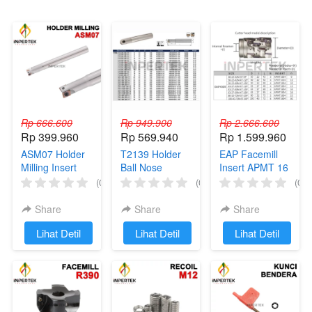
Rp 666.600
Rp 949.900
Rp 2.666.600
Rp 399.960
Rp 569.940
Rp 1.599.960
ASM07 Holder
T2139 Holder
EAP Facemill
Milling Insert
Ball Nose
Insert APMT 16
JDMT Facemill
Milling Insert
Roughing
(0)
(0)
(0)
ASM 07
Radius P3200
Milling Jagung
Cutter Ballnose
EAP
Share
Share
Share
`
Lihat Detil
`
Lihat Detil
`
Lihat Detil