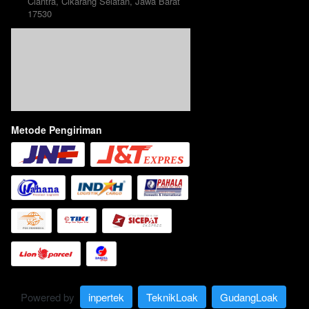
Ciantra, Cikarang Selatan, Jawa Barat 
17530
Metode Pengiriman
Powered by 
inpertek
TeknikLoak
GudangLoak