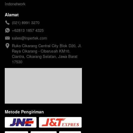
Indonetwork
Alamat
(021) 8991 3270
+62813 1857 4325
sales@inpertek.com
Ruko Cikarang Central City Blok D20, Jl. 
Raya Cikarang - Cibarusah KM10, 
Ciantra, Cikarang Selatan, Jawa Barat 
17530
Metode Pengiriman