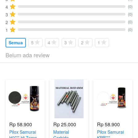
(0)
4
(0)
3
(0)
2
(0)
1
Semua
5
4
3
2
1
Belum ada review
Rp 58.900
Rp 25.000
Rp 58.900
Pilox Samurai
Material
Pilox Samurai
H2*** Hi Temp
Carbide
KPP***