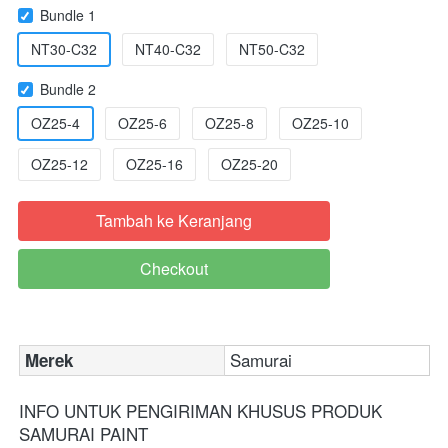
Bundle 1
NT30-C32
NT40-C32
NT50-C32
Bundle 2
OZ25-4
OZ25-6
OZ25-8
OZ25-10
OZ25-12
OZ25-16
OZ25-20
Tambah ke Keranjang
`
Checkout
`
Samurai
Merek
INFO UNTUK PENGIRIMAN KHUSUS PRODUK 
SAMURAI PAINT