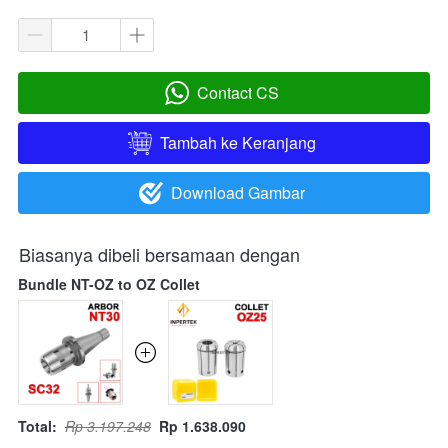
Contact CS
`
Tambah ke Keranjang
`
Download Gambar
`
Biasanya dibeli bersamaan dengan
Bundle NT-OZ to OZ Collet
Total:
Rp 3.197.248
Rp 1.638.090