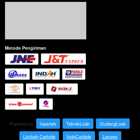
Metode Pengiriman
Powered by 
inpertek
TeknikLoak
GudangLoak
Limbah Carbide
IndoCarbide
Lexees