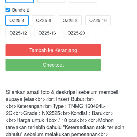
Bundle 2
OZ25-4
OZ25-6
OZ25-8
OZ25-10
OZ25-12
OZ25-16
OZ25-20
Tambah ke Keranjang
`
Checkout
`
Silahkan amati foto & deskripsi sebelum membeli 
supaya jelas<br><br>Insert Bubut<br>
<br>Keterangan<br>Type : TNMG 160404L-
2G<br>Grade : NX2525<br>Kondisi : Baru<br>
<br>Harga untuk 1box / 10 pcs<br><br>Mohon 
tanyakan terlebih dahulu "Ketersediaan stok terlebih 
dahulu" sebelum melakukan pemesanan<br>