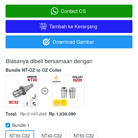
Contact CS
`
Tambah ke Keranjang
`
Download Gambar
`
Biasanya dibeli bersamaan dengan
Bundle NT-OZ to OZ Collet
Total:
Rp 3.197.248
Rp 1.638.090
Bundle 1
NT30-C32
NT40-C32
NT50-C32