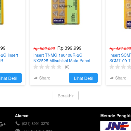
999
Rp 399.999
Rp 500.000
Rp 437.500
2G Insert
Insert TNMG 160408R-2G
Insert SCM
 R
NX2525 Mitsubishi Mata Pahat
SCMT 09 T
Bubut
UE6020
(0)
ihat Detil
Share
`
Lihat Detil
Share
`
Berakhir
Alamat
Metode Pengir
(021) 8991 3270
+62813 1857 4325