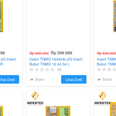
999
Rp 399.999
Rp 500.000
Rp 500.000
2G Insert
Insert TNMG 160404L-2G Insert
Insert TNM
 R
Bubut TNMG 16 04 04 L
Bubut TNMG
TNMG160404-L 2G
TNMG1604
(0)
ihat Detil
Share
`
Lihat Detil
Share