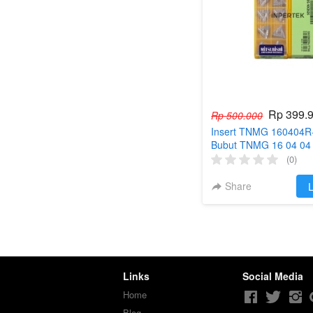
Rp 399.
Rp 500.000
Insert TNMG 160404R-
Bubut TNMG 16 04 04
TNMG160404-R 2G
(0)
Share
`
L
Links
Social Media
Home
Blog