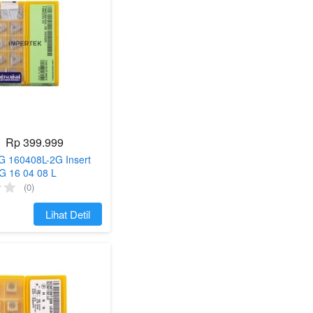
Rp 399.999
G 160408L-2G Insert
 16 04 08 L
08-L 2G
(0)
`
Lihat Detil