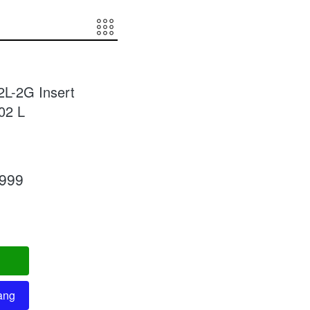
L-2G Insert
02 L
.999
ang