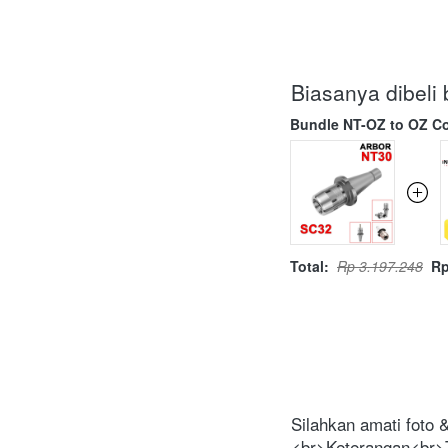
Biasanya dibel
Bundle NT-OZ to OZ Co
Total:
Rp 3.197.248
Rp
Silahkan amati foto
<br>Keterangan<br>