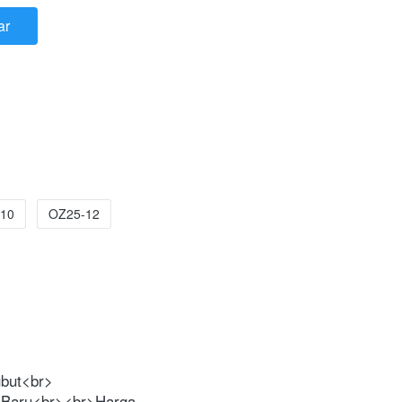
ar
10
OZ25-12
ubut<br>
Baru<br><br>Harga 