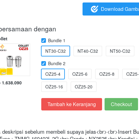
Download Gamb
`
i bersamaan dengan
llet
Bundle 1
NT30-C32
NT40-C32
NT50-C32
Bundle 2
OZ25-4
OZ25-6
OZ25-8
OZ25-
 1.638.090
OZ25-16
OZ25-20
Tambah ke Keranjang
Checkout
`
`
 & deskripsi sebelum membeli supaya jelas<br><br>Insert B
Type : TNMG 160402L-2G<br>Grade : NX2525<br>Kondisi : 