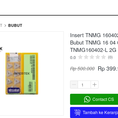
BUBUT
RT
Insert TNMG 160402
Bubut TNMG 16 04 
TNMG160402-L 2G
0.0
(0)
Rp 399
Rp 500.000
Contact CS
`
Tambah ke Keranj
`