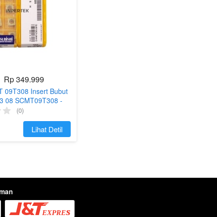
Rp 349.999
T 09T308 Insert Bubut
3 08 SCMT09T308 -
(0)
`
Lihat Detil
iman