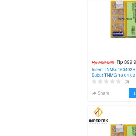
Rp 399.
Rp 500.000
Insert TNMG 160402R-
Bubut TNMG 16 04 02
TNMG160402-R 2G
(0)
Share
`
L