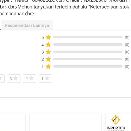
br><br>Mohon tanyakan terlebih dahulu "Ketersediaan stok te
 pemesanan<br>
Recomendasi Lainnya
(0)
5
(0)
4
(0)
3
(0)
2
(0)
1
3
2
1