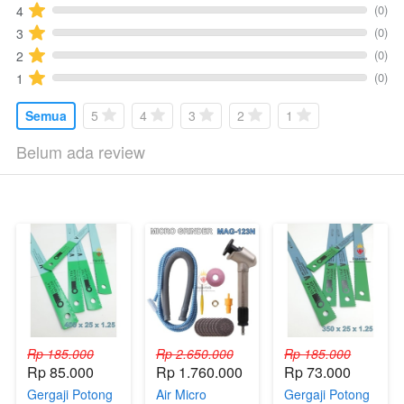
(0)
4
(0)
3
(0)
2
(0)
1
Semua
5
4
3
2
1
Belum ada review
Rp 185.000
Rp 2.650.000
Rp 185.000
Rp 85.000
Rp 1.760.000
Rp 73.000
Gergaji Potong
Air Micro
Gergaji Potong