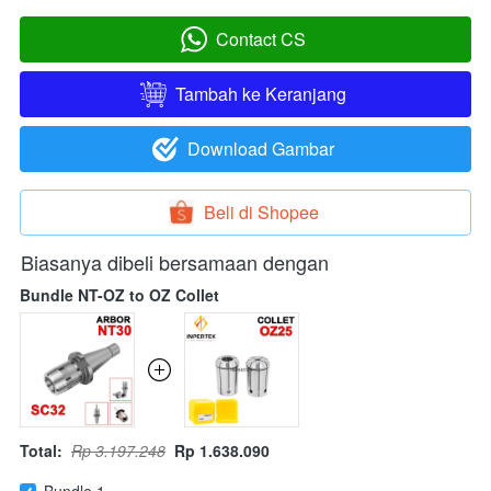
Contact CS
`
Tambah ke Keranjang
`
Download Gambar
`
Beli di Shopee
`
Biasanya dibeli bersamaan dengan
Bundle NT-OZ to OZ Collet
Total:
Rp 3.197.248
Rp 1.638.090
Bundle 1