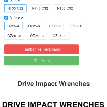
NT30-C32
NT40-C32
NT50-C32
Bundle 2
OZ25-4
OZ25-6
OZ25-8
OZ25-10
OZ25-12
OZ25-16
OZ25-20
Tambah ke Keranjang
`
Checkout
`
Drive Impact Wrenches