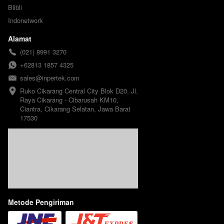
Blibli
Indonetwork
Alamat
(021) 8991 3270
+62813 1857 4325
sales@inpertek.com
Ruko Cikarang Central City Blok D20, Jl. 
Raya Cikarang - Cibarusah KM10, 
Ciantra, Cikarang Selatan, Jawa Barat 
17530
Metode Pengiriman