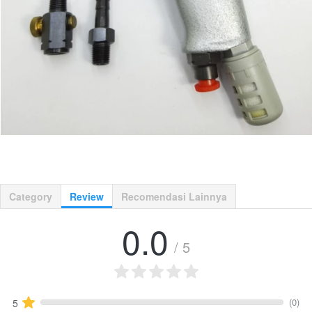
Category
Review
Recomendasi Lainnya
0.0
/ 5
(0)
5