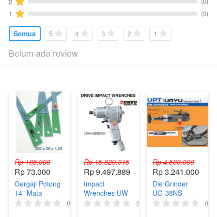
(0)
2
(0)
1
Semua
5
4
3
2
1
Belum ada review
Rp 185.000
Rp 15.829.815
Rp 4.580.000
Rp 73.000
Rp 9.497.889
Rp 3.241.000
Gergaji Potong
Impact
Die Grinder
14" Mata
Wrenches UW-
UG-38NS
Gergaji Ultra
10SHRK URYU
URYU Mesin
(0)
(0)
(0)
Major 14in
Drive Impact
Cuner 3mm