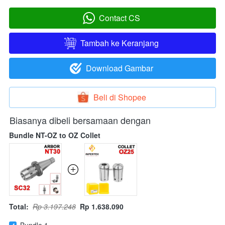
Contact CS
`
Tambah ke Keranjang
`
Download Gambar
`
Beli di Shopee
`
Biasanya dibeli bersamaan dengan
Bundle NT-OZ to OZ Collet
Total:
Rp 3.197.248
Rp 1.638.090
Bundle 1