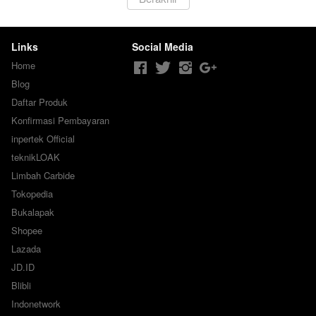
Links
Social Media
Home
Blog
Daftar Produk
Konfirmasi Pembayaran
inpertek Official
teknikLOAK
Limbah Carbide
Tokopedia
Bukalapak
Shopee
Lazada
JD.ID
Blibli
Indonetwork