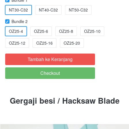
NT30-C32
NT40-C32
NT50-C32
Bundle 2
OZ25-4
OZ25-6
OZ25-8
OZ25-10
OZ25-12
OZ25-16
OZ25-20
Tambah ke Keranjang
`
Checkout
`
Gergaji besi / Hacksaw Blade