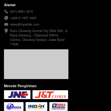
Alamat
(021) 8991 3270
+62813 1857 4325
sales@inpertek.com
Ruko Cikarang Central City Blok D20, Jl. 
Raya Cikarang - Cibarusah KM10, 
Ciantra, Cikarang Selatan, Jawa Barat 
17530
Metode Pengiriman