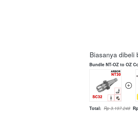
Biasanya dibel
Bundle NT-OZ to OZ Co
Total:
Rp 3.197.248
Rp