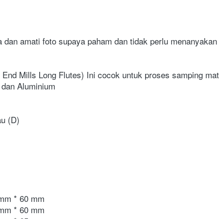
an amati foto supaya paham dan tidak perlu menanyakan h
nd Mills Long Flutes) Ini cocok untuk proses samping mater
l dan Aluminium
au (D)
 mm * 60 mm
 mm * 60 mm