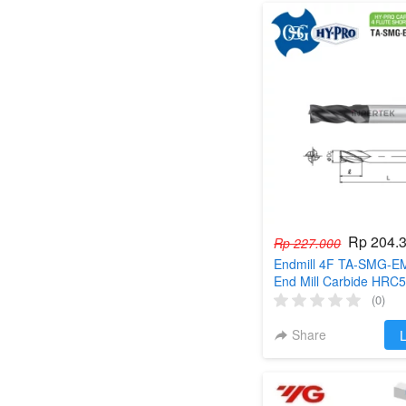
Rp 204.
Rp 227.000
Endmill 4F TA-SMG-
End Mill Carbide HRC5
Cutter Milling
(0)
Share
`
L