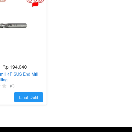
Rp 194.040
ill 4F SUS End Mill
lling
(0)
`
Lihat Detil