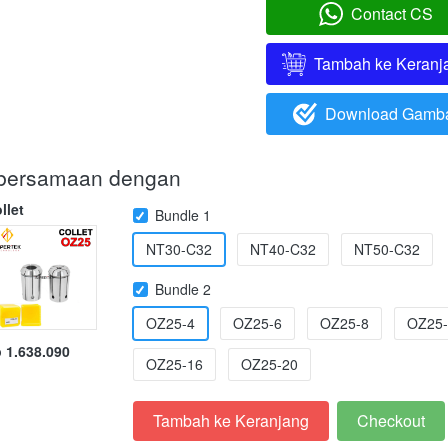
Contact CS
`
Tambah ke Keranj
`
Download Gamb
`
i bersamaan dengan
llet
Bundle 1
NT30-C32
NT40-C32
NT50-C32
Bundle 2
OZ25-4
OZ25-6
OZ25-8
OZ25-
 1.638.090
OZ25-16
OZ25-20
Tambah ke Keranjang
Checkout
`
`