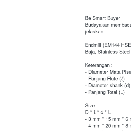
Be Smart Buyer
Budayakan membaca d
jelaskan
Endmill (EM144 HSE E
Baja, Stainless Stee
Keterangan :
- Diameter Mata Pis
- Panjang Flute (ℓ)
- Diameter shank (d)
- Panjang Total (L)
Size :
D * ℓ * d * L
- 3 mm * 15 mm * 6
- 4 mm * 20 mm * 8