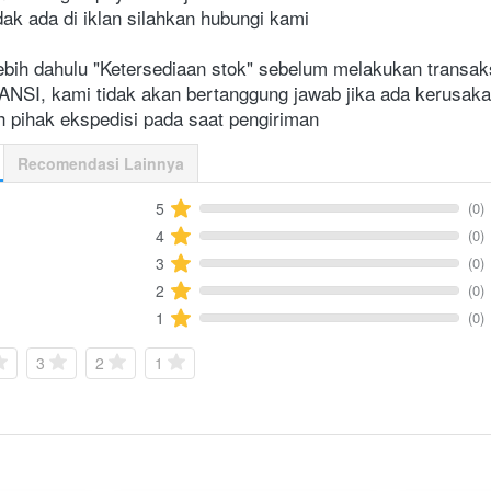
dak ada di iklan silahkan hubungi kami
ebih dahulu "Ketersediaan stok" sebelum melakukan transak
I, kami tidak akan bertanggung jawab jika ada kerusakan
h pihak ekspedisi pada saat pengiriman
Recomendasi Lainnya
(0)
5
(0)
4
(0)
3
(0)
2
(0)
1
3
2
1