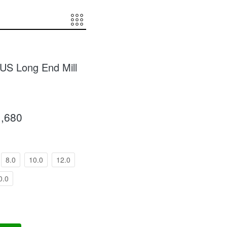
US Long End Mill
1,680
8.0
10.0
12.0
0.0