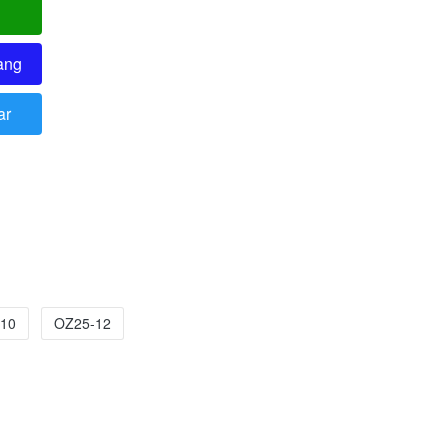
ang
ar
10
OZ25-12