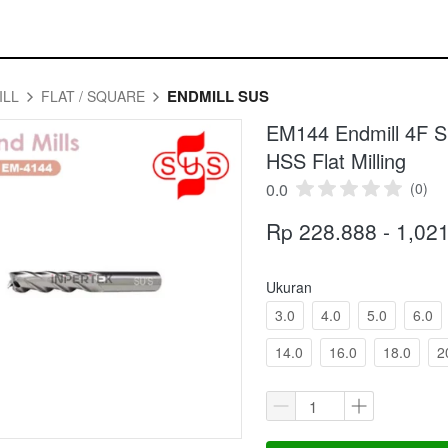
ENDMILL SUS
ILL
FLAT / SQUARE
EM144 Endmill 4F S
HSS Flat Milling
0.0
(0)
Rp 228.888 - 1,02
Ukuran
3.0
4.0
5.0
6.0
14.0
16.0
18.0
2