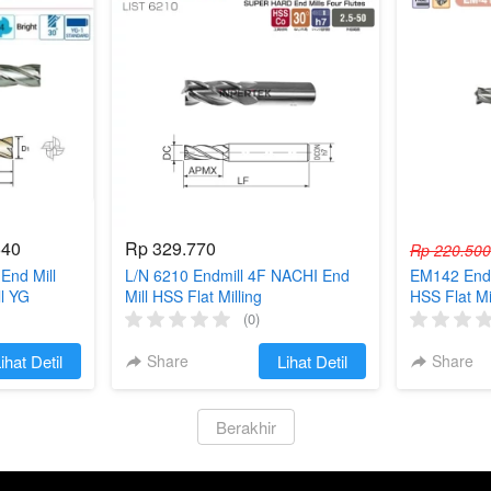
640
Rp 329.770
Rp 220.500
End Mill
L/N 6210 Endmill 4F NACHI End
EM142 Endm
ll YG
Mill HSS Flat Milling
HSS Flat Mi
(0)
ihat Detil
Share
`
Lihat Detil
Share
`
Berakhir