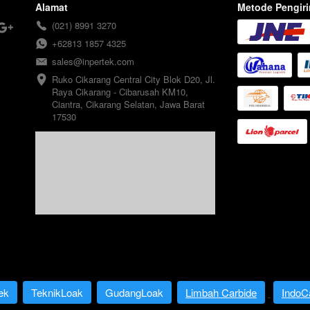
Alamat
Metode Pengir
(021) 8991 3270
+62813 1857 4325
sales@inpertek.com
Ruko Cikarang Central City Blok D20, Jl. 
Raya Cikarang - Cibarusah KM10, 
Ciantra, Cikarang Selatan, Jawa Barat 
17530
ek
TeknikLoak
GudangLoak
Limbah Carbide
IndoC