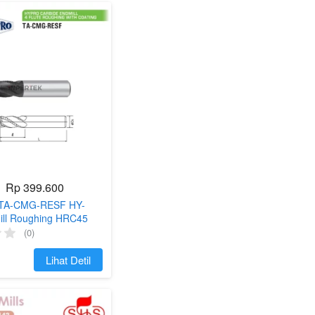
Rp 399.600
F TA-CMG-RESF HY-
ll Roughing HRC45
ter Milling
(0)
`
Lihat Detil