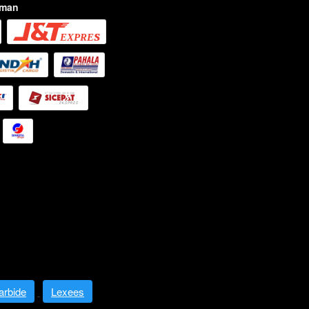
iman
arbide
Lexees