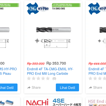
300
Rp 353.700
Rp 393.000
Rp 444.000
EMS HY-PRO
Endmill 4F TA-CMG-EMXL HY-
Endmill 4
5 Pisau
PRO End Mill Long Carbide
PRO End Mi
HRC55 Pisau Cutter Milling
Carbide Cut
(0)
ihat Detil
Share
`
Lihat Detil
Share