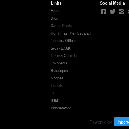
Links
Social Media
Home
Blog
Daftar Produk
Konfirmasi Pembayaran
inpertek Official
teknikLOAK
Limbah Carbide
Tokopedia
Bukalapak
Shopee
Lazada
JD.ID
Blibli
Indonetwork
Powered by 
inpert