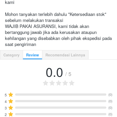
kami
Mohon tanyakan terlebih dahulu "Ketersediaan stok" 
sebelum melakukan transaksi
WAJIB PAKAI ASURANSI, kami tidak akan 
bertanggung jawab jika ada kerusakan ataupun 
kehilangan yang disebabkan oleh pihak ekspedisi pada 
saat pengiriman
Category
Review
Recomendasi Lainnya
0.0
/ 5
(0)
5
(0)
4
(0)
3
(0)
2