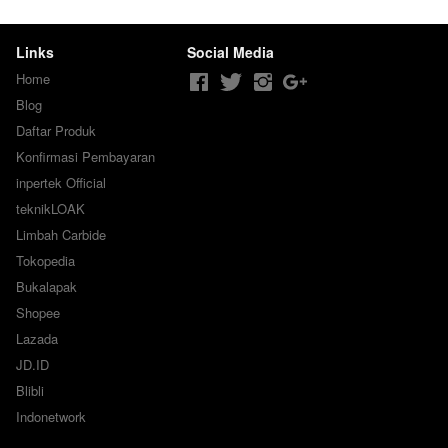
Links
Social Media
Home
Blog
Daftar Produk
Konfirmasi Pembayaran
inpertek Official
teknikLOAK
Limbah Carbide
Tokopedia
Bukalapak
Shopee
Lazada
JD.ID
Blibli
Indonetwork