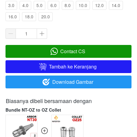
3.0
4.0
5.0
6.0
8.0
10.0
12.0
14.0
16.0
18.0
20.0
Contact CS
`
Tambah ke Keranjang
`
Download Gambar
`
Biasanya dibeli bersamaan dengan
Bundle NT-OZ to OZ Collet