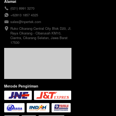
Alamat
(021) 8991 3270
+62813 1857 4325
sales@inpertek.com
Ruko Cikarang Central City Blok D20, Jl. 
Raya Cikarang - Cibarusah KM10, 
Ciantra, Cikarang Selatan, Jawa Barat 
17530
Metode Pengiriman