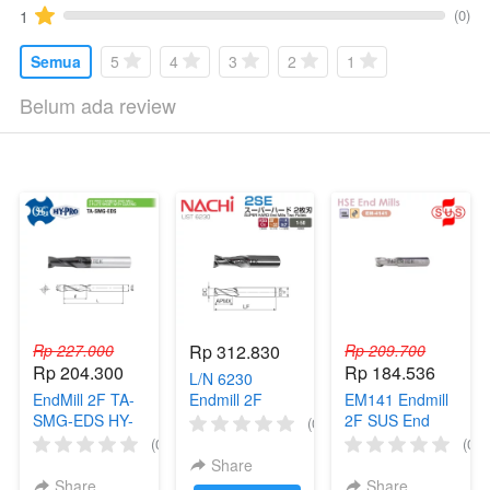
(0)
1
Semua
5
4
3
2
1
Belum ada review
Rp 227.000
Rp 312.830
Rp 209.700
Rp 204.300
Rp 184.536
L/N 6230
EndMill 2F TA-
Endmill 2F
EM141 Endmill
SMG-EDS HY-
NACHI End Mill
2F SUS End
(0)
PRO End Mill
HSS Flat Milling
Mill HSS Flat
(0)
(0)
Carbide HRC55
Milling
Share
Pisau Cutter
Share
Share