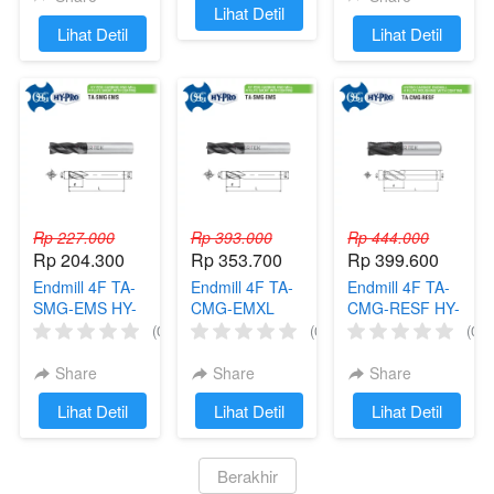
`
Lihat Detil
Milling
`
Lihat Detil
`
Lihat Detil
Rp 227.000
Rp 393.000
Rp 444.000
Rp 204.300
Rp 353.700
Rp 399.600
Endmill 4F TA-
Endmill 4F TA-
Endmill 4F TA-
SMG-EMS HY-
CMG-EMXL
CMG-RESF HY-
PRO End Mill
HY-PRO End
PRO End Mill
(0)
(0)
(0)
Carbide HRC55
Mill Long
Roughing
Pisau Cutter
Carbide HRC55
HRC45 Carbide
Share
Share
Share
Milling
Pisau Cutter
Cutter Milling
`
Lihat Detil
`
Lihat Detil
`
Lihat Detil
Milling
`
Berakhir