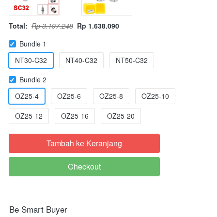
Total:
Rp 3.197.248
Rp 1.638.090
Bundle 1
NT30-C32
NT40-C32
NT50-C32
Bundle 2
OZ25-4
OZ25-6
OZ25-8
OZ25-10
OZ25-12
OZ25-16
OZ25-20
Tambah ke Keranjang
`
Checkout
`
Be Smart Buyer