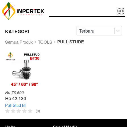
Terbaru
KATEGORI
PULL STUDE
Semua Produk
TOOLS
Rp 76.600
Rp 42.130
Pull Stud BT
Degree 45 / 60 / 90
(0)
Knob Arbor
Rentention BT
Pullstude