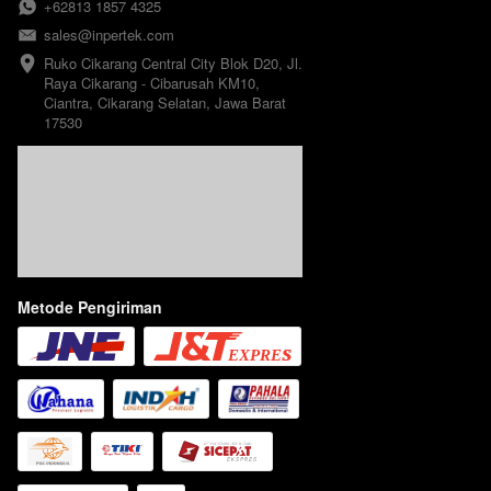
+62813 1857 4325
sales@inpertek.com
Ruko Cikarang Central City Blok D20, Jl. 
Raya Cikarang - Cibarusah KM10, 
Ciantra, Cikarang Selatan, Jawa Barat 
17530
Metode Pengiriman