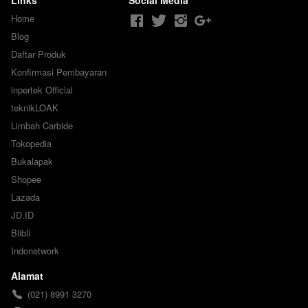
Links
Social Media
Home
Blog
Daftar Produk
Konfirmasi Pembayaran
inpertek Official
teknikLOAK
Limbah Carbide
Tokopedia
Bukalapak
Shopee
Lazada
JD.ID
Blibli
Indonetwork
Alamat
(021) 8991 3270