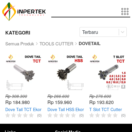
Terbaru
KATEGORI
DOVETAIL
Semua Produk
TOOLS CUTTER
Rp 308.300
Rp 266.600
Rp 276.600
Rp 184.980
Rp 159.960
Rp 193.620
Dove Tail TCT Ekor
Dove Tail HSS Ekor
T Slot TCT Cutter
Burung Dovetail
Burung Dovetail
Slotting T-TYPE
(0)
(0)
(0)
Cutter Milling
Cutter Milling
Miling