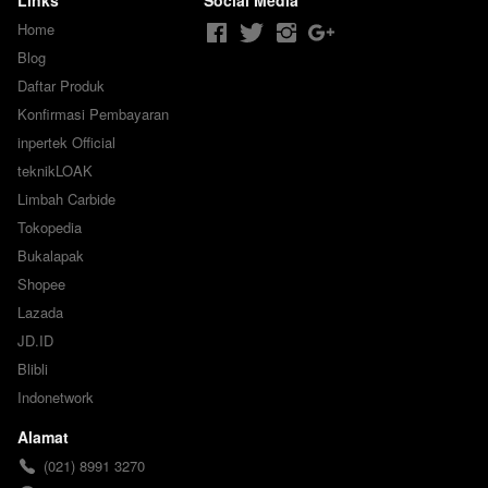
Links
Social Media
Home
Blog
Daftar Produk
Konfirmasi Pembayaran
inpertek Official
teknikLOAK
Limbah Carbide
Tokopedia
Bukalapak
Shopee
Lazada
JD.ID
Blibli
Indonetwork
Alamat
(021) 8991 3270