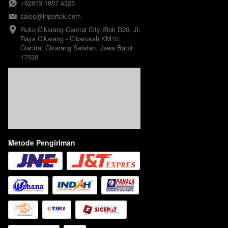
+62813 1857 4325
sales@inpertek.com
Ruko Cikarang Central City Blok D20, Jl. 
Raya Cikarang - Cibarusah KM10, 
Ciantra, Cikarang Selatan, Jawa Barat 
17530
Metode Pengiriman