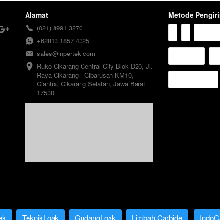
Alamat
Metode Pengir
(021) 8991 3270
+62813 1857 4325
sales@inpertek.com
Ruko Cikarang Central City Blok D20, Jl. 
Raya Cikarang - Cibarusah KM10, 
Ciantra, Cikarang Selatan, Jawa Barat 
17530
ek
TeknikLoak
GudangLoak
Limbah Carbide
IndoC