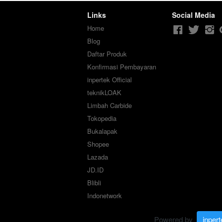
Links
Social Media
Home
Blog
Daftar Produk
Konfirmasi Pembayaran
inpertek Official
teknikLOAK
Limbah Carbide
Tokopedia
Bukalapak
Shopee
Lazada
JD.ID
Blibli
Indonetwork
Powered by 
inpert