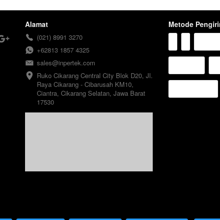
Alamat
Metode Pengir
(021) 8991 3270
+62813 1857 4325
sales@inpertek.com
Ruko Cikarang Central City Blok D20, Jl. 
Raya Cikarang - Cibarusah KM10, 
Ciantra, Cikarang Selatan, Jawa Barat 
17530