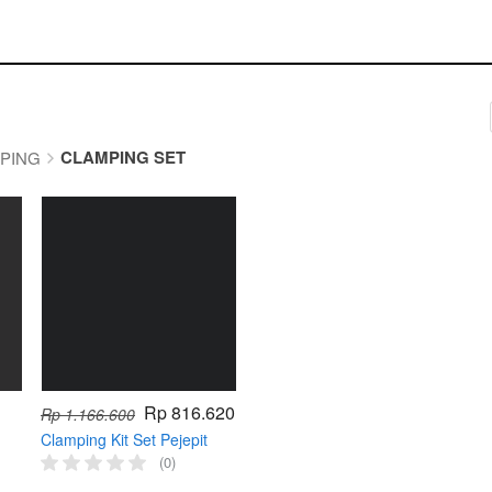
CLAMPING SET
PING
Rp 816.620
Rp 1.166.600
Clamping Kit Set Pejepit
Mesin Milling
(0)