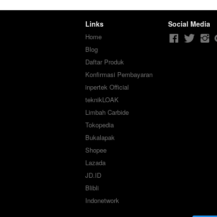
VERTEX Clemping Klem
Mesin Milling
Links
Social Media
Home
Blog
Daftar Produk
Konfirmasi Pembayaran
inpertek Official
teknikLOAK
Limbah Carbide
Tokopedia
Bukalapak
Shopee
Lazada
JD.ID
Blibli
Indonetwork