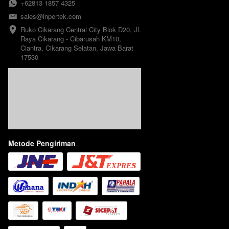
+62813 1857 4325
sales@inpertek.com
Ruko Cikarang Central City Blok D20, Jl. 
Raya Cikarang - Cibarusah KM10, 
Ciantra, Cikarang Selatan, Jawa Barat 
17530
Metode Pengiriman