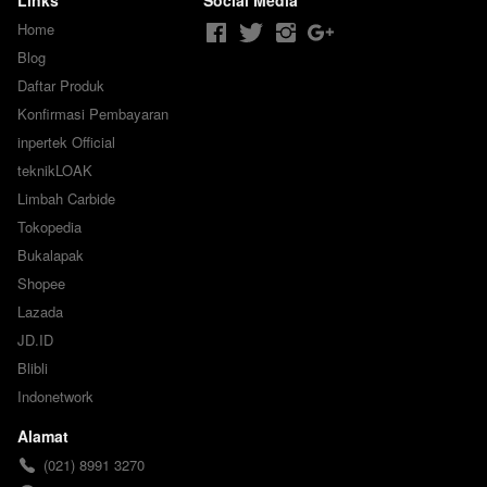
Links
Social Media
Home
Blog
Daftar Produk
Konfirmasi Pembayaran
inpertek Official
teknikLOAK
Limbah Carbide
Tokopedia
Bukalapak
Shopee
Lazada
JD.ID
Blibli
Indonetwork
Alamat
(021) 8991 3270