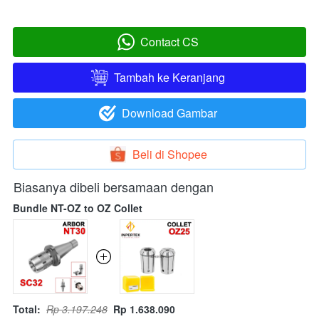
Contact CS
`
Tambah ke Keranjang
`
Download Gambar
`
Beli di Shopee
`
Biasanya dibeli bersamaan dengan
Bundle NT-OZ to OZ Collet
Total:
Rp 3.197.248
Rp 1.638.090