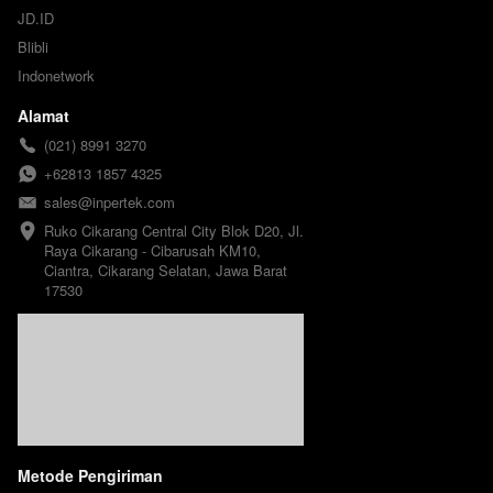
JD.ID
Blibli
Indonetwork
Alamat
(021) 8991 3270
+62813 1857 4325
sales@inpertek.com
Ruko Cikarang Central City Blok D20, Jl. 
Raya Cikarang - Cibarusah KM10, 
Ciantra, Cikarang Selatan, Jawa Barat 
17530
Metode Pengiriman