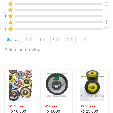
(0)
5
(0)
4
(0)
3
(0)
2
(0)
1
Semua
5
4
3
2
1
Belum ada review
Rp 12.500
Rp 6.000
Rp 32.000
Rp 10.000
Rp 4.800
Rp 25.600