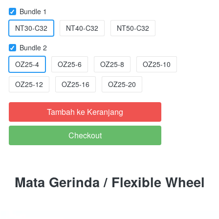
Bundle 1
NT30-C32
NT40-C32
NT50-C32
Bundle 2
OZ25-4
OZ25-6
OZ25-8
OZ25-10
OZ25-12
OZ25-16
OZ25-20
Tambah ke Keranjang
`
Checkout
`
Mata Gerinda / Flexible Wheel