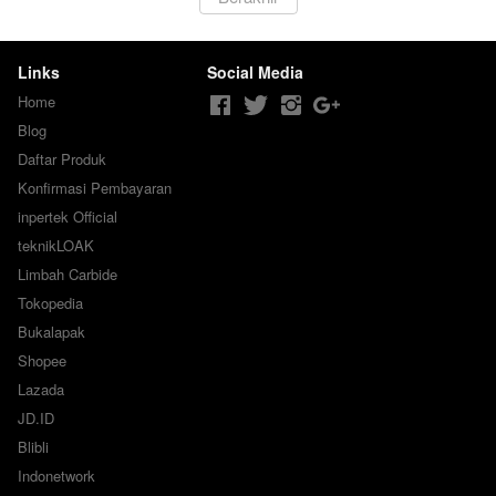
Links
Social Media
Home
Blog
Daftar Produk
Konfirmasi Pembayaran
inpertek Official
teknikLOAK
Limbah Carbide
Tokopedia
Bukalapak
Shopee
Lazada
JD.ID
Blibli
Indonetwork