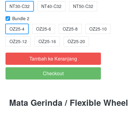
NT30-C32
NT40-C32
NT50-C32
Bundle 2
OZ25-4
OZ25-6
OZ25-8
OZ25-10
OZ25-12
OZ25-16
OZ25-20
Tambah ke Keranjang
`
Checkout
`
Mata Gerinda / Flexible Wheel