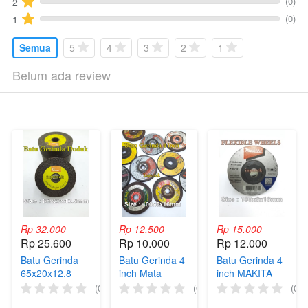
(0)
2
(0)
1
Semua
5
4
3
2
1
Belum ada review
Rp 32.000
Rp 12.500
Rp 15.000
Rp 25.600
Rp 10.000
Rp 12.000
Batu Gerinda
Batu Gerinda 4
Batu Gerinda 4
65x20x12.8
inch Mata
inch MAKITA
KINIK Gerinda
Gerinda Potong
Cutting Wheel
(0)
(0)
(0)
2.5" Batu
4" Batu Asah
Mata Gerinda