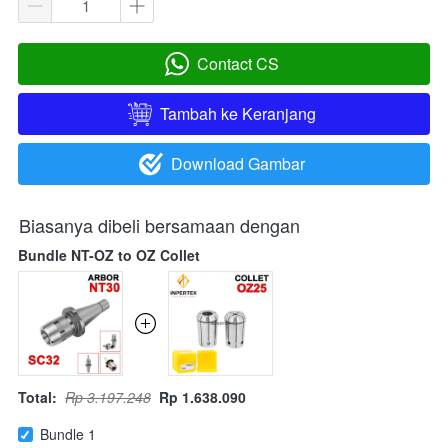
Contact CS
`
Tambah ke Keranjang
`
Download Gambar
`
Biasanya dibeli bersamaan dengan
Bundle NT-OZ to OZ Collet
Total:
Rp 3.197.248
Rp 1.638.090
Bundle 1