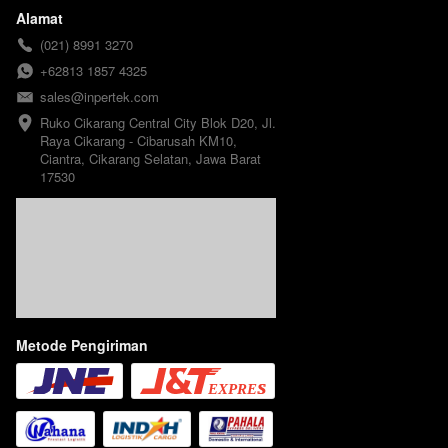
Alamat
(021) 8991 3270
+62813 1857 4325
sales@inpertek.com
Ruko Cikarang Central City Blok D20, Jl. 
Raya Cikarang - Cibarusah KM10, 
Ciantra, Cikarang Selatan, Jawa Barat 
17530
Metode Pengiriman