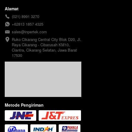
Alamat
(021) 8991 3270
+62813 1857 4325
sales@inpertek.com
Ruko Cikarang Central City Blok D20, Jl. 
Raya Cikarang - Cibarusah KM10, 
Ciantra, Cikarang Selatan, Jawa Barat 
17530
Metode Pengiriman