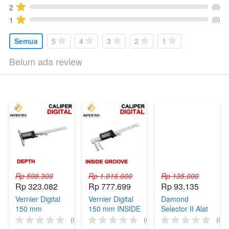
(0)
2
(0)
1
Semua
5
4
3
2
1
Belum ada review
Rp 598.300
Rp 1.016.600
Rp 135.000
Rp 323.082
Rp 777.699
Rp 93.135
Vernier Digital
Vernier Digital
Damond
150 mm
150 mm INSIDE
Selector II Alat
DEPTH Caliper
GROOVE
Uji Test Berlian
(0)
(0)
(0)
6" Jangka
Caliper 6"
Tester Pen Batu