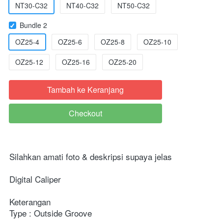
NT30-C32
NT40-C32
NT50-C32
Bundle 2
OZ25-4
OZ25-6
OZ25-8
OZ25-10
OZ25-12
OZ25-16
OZ25-20
Tambah ke Keranjang
`
Checkout
`
Silahkan amati foto & deskripsi supaya jelas
Digital Caliper
Keterangan
Type : Outside Groove