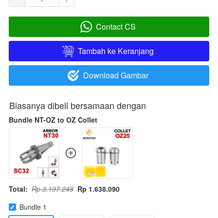
Contact CS
`
Tambah ke Keranjang
`
Download Gambar
`
Biasanya dibeli bersamaan dengan
Bundle NT-OZ to OZ Collet
Total:
Rp 3.197.248
Rp 1.638.090
Bundle 1