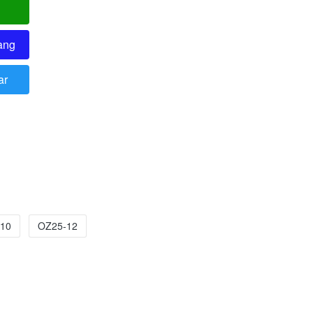
ang
ar
10
OZ25-12