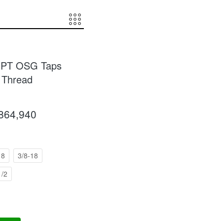
NPT OSG Taps
 Thread
,864,940
18
3/8-18
1/2