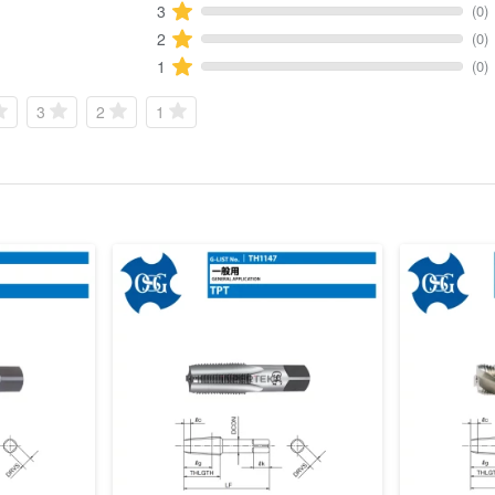
(0)
3
(0)
2
(0)
1
3
2
1