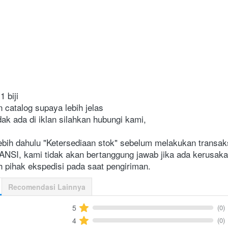
1 biji
n catalog supaya lebih jelas
dak ada di iklan silahkan hubungi kami,
ebih dahulu "Ketersediaan stok" sebelum melakukan transak
I, kami tidak akan bertanggung jawab jika ada kerusakan
 pihak ekspedisi pada saat pengiriman.
Recomendasi Lainnya
(0)
5
(0)
4