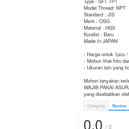
Type : SFT TPT
Model Thread: NPT
Standard : JIS
Merk : OSG
Material : HSS
Kondisi : Baru
Made In JAPAN
- Harga untuk 1pcs / 
- Mohon lihat foto da
- Ukuran lain yang ti
Mohon tanyakan terl
WAJIB PAKAI ASURANS
yang disebabkan oleh
Category
Review
0.0
/ 5