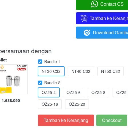
Contact CS
`
Tambah ke Keranj
`
Download Gamb
`
i bersamaan dengan
llet
Bundle 1
NT30-C32
NT40-C32
NT50-C32
Bundle 2
OZ25-4
OZ25-6
OZ25-8
OZ25-
 1.638.090
OZ25-16
OZ25-20
Tambah ke Keranjang
Checkout
`
`