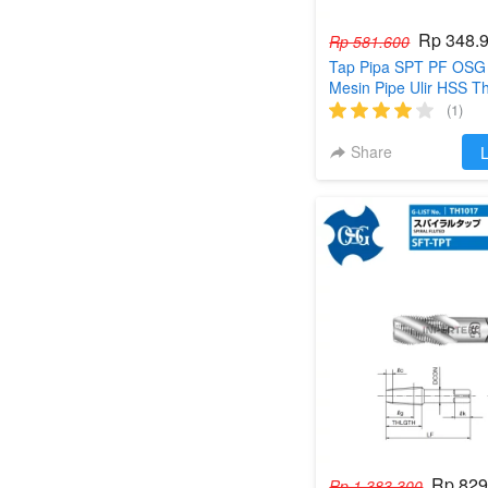
Rp 348.
Rp 581.600
Tap Pipa SPT PF OSG
Mesin Pipe Ulir HSS T
(1)
Share
`
L
Rp 829
Rp 1.383.300