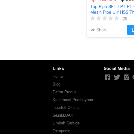
Tap Pipa SFT TPT PT
Mesin Pipe Ulir HSS T
(0)
Share
`
L
Links
Social Media
Home
Blog
Daftar Produk
Konfirmasi Pembayaran
inpertek Official
teknikLOAK
Limbah Carbide
Tokopedia