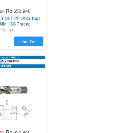
Rp 650.940
00
SFT-SPT PF OSG Taps
 Ulir HSS Thread
(1)
`
Lihat Detil
Rp 650.940
00