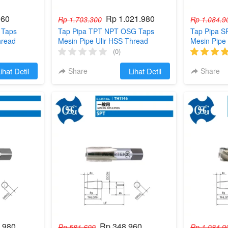
960
Rp 1.021.980
Rp 1.703.300
Rp 1.084.9
 Taps
Tap Pipa TPT NPT OSG Taps
Tap Pipa 
hread
Mesin Pipe Ulir HSS Thread
Mesin Pipe
(0)
ihat Detil
Share
`
Lihat Detil
Share
.980
Rp 348.960
Rp 581.600
Rp 1.084.9