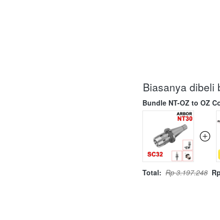
Biasanya dibel
Bundle NT-OZ to OZ Co
Total:
Rp 3.197.248
Rp