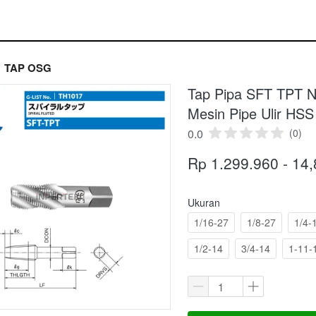
TAP OSG
Tap Pipa SFT TPT 
Mesin Pipe Ulir HSS
0.0
(0)
Rp 1.299.960 - 14
Ukuran
1/16-27
1/8-27
1/4-
1/2-14
3/4-14
1-11-