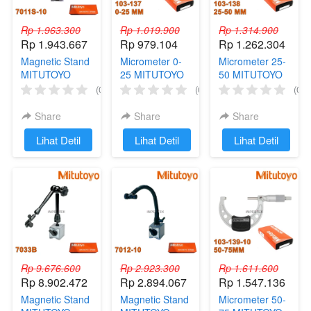
Rp 1.963.300
Rp 1.019.900
Rp 1.314.900
Rp 1.943.667
Rp 979.104
Rp 1.262.304
Magnetic Stand
Micrometer 0-
Micrometer 25-
MITUTOYO
25 MITUTOYO
50 MITUTOYO
7011S-10
103-137 Micro
103-138 Micro
(0)
(0)
(0)
Dudukan
Meter Manual
Meter Manual
Standard Stang
Outside
Outside
Share
Share
Share
Magnet Dial
Mikrometer Alat
Mikrometer Alat
`
Lihat Detil
`
Lihat Detil
`
Lihat Detil
Indikator
Ukur Luar
Ukur Luar
Magnetic Base
With
Adjustment
Rp 9.676.600
Rp 2.923.300
Rp 1.611.600
Rp 8.902.472
Rp 2.894.067
Rp 1.547.136
Magnetic Stand
Magnetic Stand
Micrometer 50-