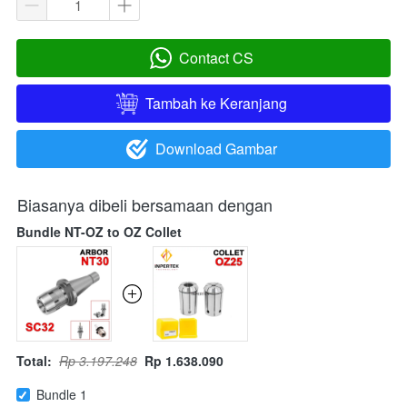
Contact CS
`
Tambah ke Keranjang
`
Download Gambar
`
Biasanya dibeli bersamaan dengan
Bundle NT-OZ to OZ Collet
Total:
Rp 3.197.248
Rp 1.638.090
Bundle 1