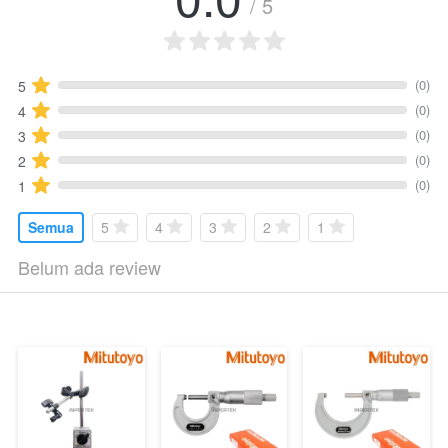
/ 5
(0)
5
(0)
4
(0)
3
(0)
2
(0)
1
Semua
5
4
3
2
1
Belum ada review