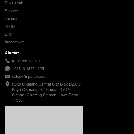
Bukalapak
Shopee
Lazada
JD.ID
Blibli
Indonetwork
Alamat
(021) 8991 3270
+62813 1857 4325
sales@inpertek.com
Ruko Cikarang Central City Blok D20, Jl. 
Raya Cikarang - Cibarusah KM10, 
Ciantra, Cikarang Selatan, Jawa Barat 
17530