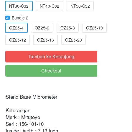
NT30-C32
NT40-C32
NT50-C32
Bundle 2
OZ25-4
OZ25-6
OZ25-8
OZ25-10
OZ25-12
OZ25-16
OZ25-20
Tambah ke Keranjang
`
Checkout
`
Stand Base Micrometer

Keterangan

Merk : Mitutoyo

Seri : 156-101-10

Inside Depth : 7.13 Inch
