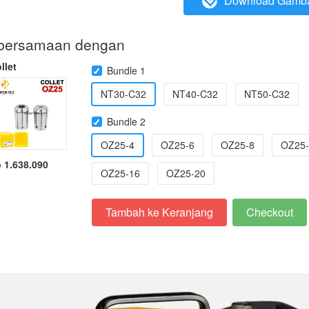
Download Gamb
`
i bersamaan dengan
llet
Bundle 1
NT30-C32
NT40-C32
NT50-C32
Bundle 2
OZ25-4
OZ25-6
OZ25-8
OZ25-
 1.638.090
OZ25-16
OZ25-20
Tambah ke Keranjang
Checkout
`
`