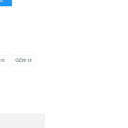
ar
10
OZ25-12