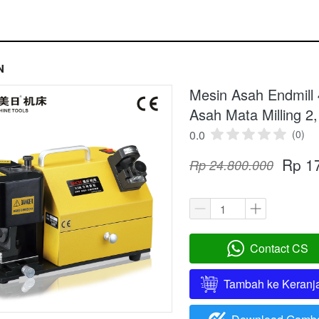
N
Mesin Asah Endmil
Asah Mata Milling 2,
0.0
(0)
Rp 1
Rp 24.800.000
Contact CS
`
Tambah ke Keranj
`