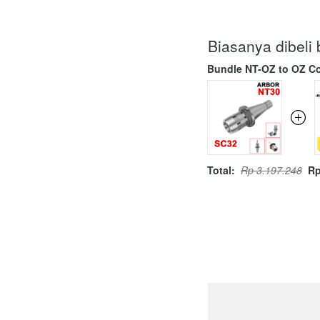
Biasanya dibel
Bundle NT-OZ to OZ Co
Total:
Rp 3.197.248
Rp