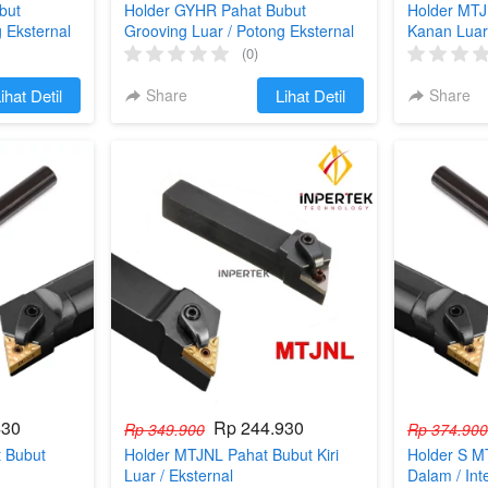
but
Holder GYHR Pahat Bubut
Holder MTJ
 Eksternal
Grooving Luar / Potong Eksternal
Kanan Luar 
(0)
ihat Detil
Share
`
Lihat Detil
Share
430
Rp 244.930
Rp 349.900
Rp 374.900
 Bubut
Holder MTJNL Pahat Bubut Kiri
Holder S M
l
Luar / Eksternal
Dalam / Int