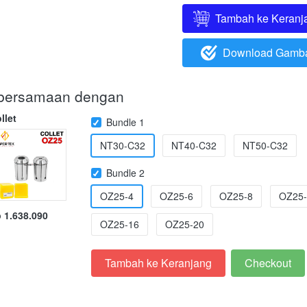
Tambah ke Keranj
`
Download Gamb
`
i bersamaan dengan
llet
Bundle 1
NT30-C32
NT40-C32
NT50-C32
Bundle 2
OZ25-4
OZ25-6
OZ25-8
OZ25-
 1.638.090
OZ25-16
OZ25-20
Tambah ke Keranjang
Checkout
`
`