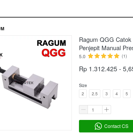
UM
Ragum QGG Catok 
Penjepit Manual Pres
5.0
(1)
Rp 1.312.425 - 5,
Size
2
2.5
3
4
5
Contact CS
`