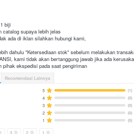
 biji

n catalog supaya lebih jelas

dak ada di iklan silahkan hubungi kami,

bih dahulu "Ketersediaan stok" sebelum melakukan transaks
I, kami tidak akan bertanggung jawab jika ada kerusakan
 pihak ekspedisi pada saat pengiriman    
Recomendasi Lainnya
(1)
5
(0)
4
(0)
3
(0)
2
(0)
1
3
2
1