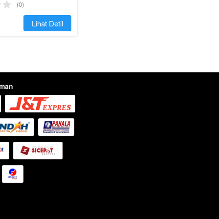
(0)
`
Lihat Detil
iman