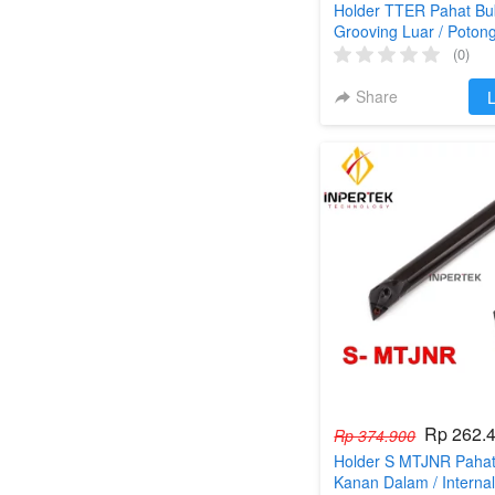
Holder TTER Pahat Bu
Grooving Luar / Potong
(0)
Share
`
L
Rp 262.
Rp 374.900
Holder S MTJNR Pahat
Kanan Dalam / Interna