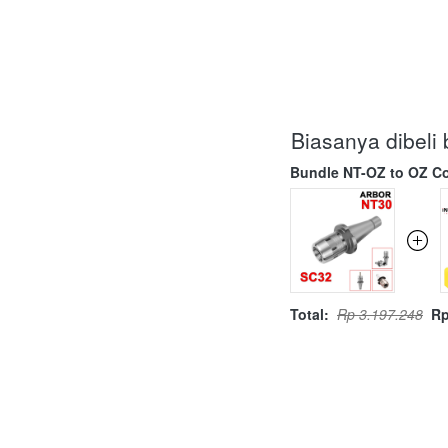
Biasanya dibel
Bundle NT-OZ to OZ Co
Total:
Rp 3.197.248
Rp