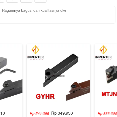
Ragumnya bagus, dan kualitasnya oke
310
Rp 349.930
Rp 541.395
Rp 333.300