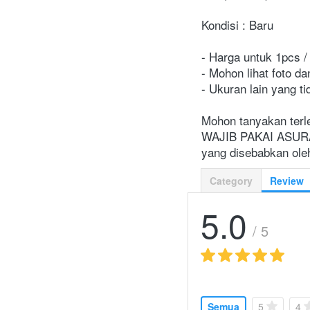
Kondisi : Baru

- Harga untuk 1pcs / 1
- Mohon lihat foto da
- Ukuran lain yang ti
Mohon tanyakan terle
WAJIB PAKAI ASURANS
yang disebabkan oleh
Category
Review
5.0
/ 5
Semua
5
4