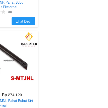
NR Pahat Bubut
/ Eksternal
(0)
`
Lihat Detil
Rp 274.120
TJNL Pahat Bubut Kiri
ernal