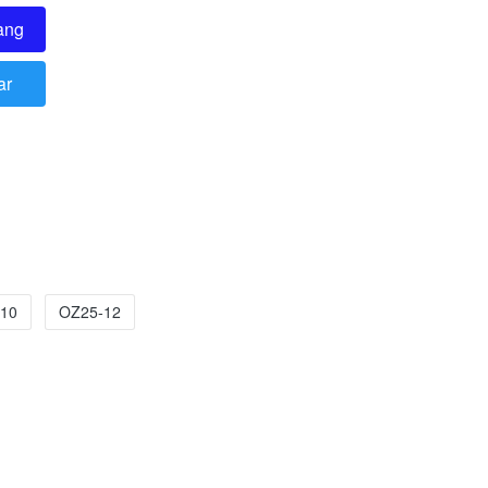
ang
ar
10
OZ25-12