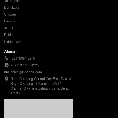
Tokopedia
Bukalapak
Shopee
Lazada
JD.ID
Blibli
Indonetwork
Alamat
(021) 8991 3270
+62813 1857 4325
sales@inpertek.com
Ruko Cikarang Central City Blok D20, Jl. 
Raya Cikarang - Cibarusah KM10, 
Ciantra, Cikarang Selatan, Jawa Barat 
17530