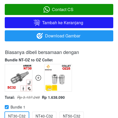
Contact CS
`
Tambah ke Keranjang
`
Download Gambar
`
Biasanya dibeli bersamaan dengan
Bundle NT-OZ to OZ Collet
Total:
Rp 3.197.248
Rp 1.638.090
Bundle 1
NT30-C32
NT40-C32
NT50-C32