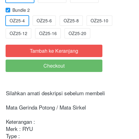
Bundle 2
OZ25-4
OZ25-6
OZ25-8
OZ25-10
OZ25-12
OZ25-16
OZ25-20
Tambah ke Keranjang
`
Checkout
`
Silahkan amati deskripsi sebelum membeli

Mata Gerinda Potong / Mata Sirkel

Keterangan :

Merk : RYU

Type : 
