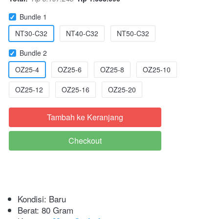
Bundle 1
NT30-C32
NT40-C32
NT50-C32
Bundle 2
OZ25-4
OZ25-6
OZ25-8
OZ25-10
OZ25-12
OZ25-16
OZ25-20
Tambah ke Keranjang
`
Checkout
`
Kondisi:
Baru
Berat:
80 Gram