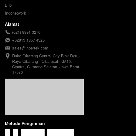
Blibli
Indonetwork
Alamat
(021) 8991 3270
+62813 1857 4325
sales@inpertek.com
Ruko Cikarang Central City Blok D20, Jl. 
Raya Cikarang - Cibarusah KM10, 
Ciantra, Cikarang Selatan, Jawa Barat 
17530
Metode Pengiriman