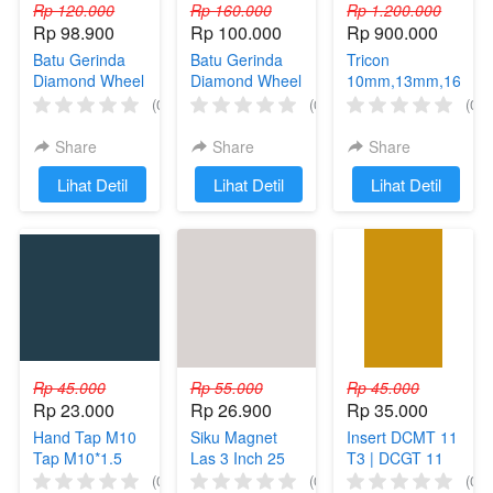
Rp 120.000
Rp 160.000
Rp 1.200.000
Rp 98.900
Rp 100.000
Rp 900.000
Batu Gerinda
Batu Gerinda
Tricon
Diamond Wheel
Diamond Wheel
10mm,13mm,16mm
Batu Asah
Batu Asah
Mata Bor
(0)
(0)
(0)
Grind Surface
Surface
Sumur
Grinding Wheel
Grinding Wheel
Share
Share
Share
150mm
`
Lihat Detil
`
Lihat Detil
`
Lihat Detil
Rp 45.000
Rp 55.000
Rp 45.000
Rp 23.000
Rp 26.900
Rp 35.000
Hand Tap M10
Siku Magnet
Insert DCMT 11
Tap M10*1.5
Las 3 Inch 25
T3 | DCGT 11
Tap M 10 Tap
Lbs Kdk
T3 | Mata Pisau
(0)
(0)
(0)