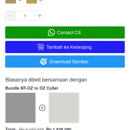
Contact CS
`
Tambah ke Keranjang
`
Download Gambar
`
Biasanya dibeli bersamaan dengan
Bundle NT-OZ to OZ Collet
Total:
Rp 3.197.248
Rp 1.638.090