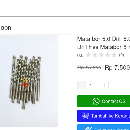
 BOR
Mata bor 5.0 Drill 5
Drill Hss Matabor 5
0.0
(0)
Rp 7.500
Rp 15.000
Contact CS
`
Tambah ke Keranj
`