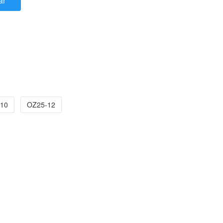
ar
10
OZ25-12