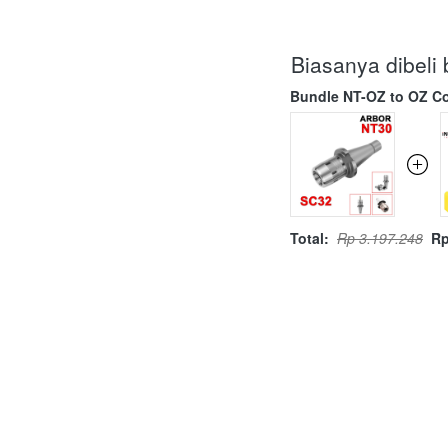
Biasanya dibel
Bundle NT-OZ to OZ Co
Total:
Rp 3.197.248
Rp