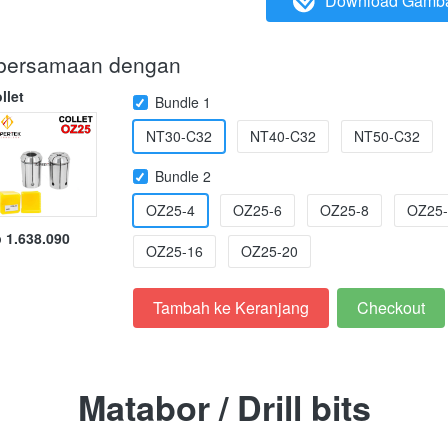
Download Gamb
`
i bersamaan dengan
llet
Bundle 1
NT30-C32
NT40-C32
NT50-C32
Bundle 2
OZ25-4
OZ25-6
OZ25-8
OZ25-
 1.638.090
OZ25-16
OZ25-20
Tambah ke Keranjang
Checkout
`
`
Matabor / Drill bits