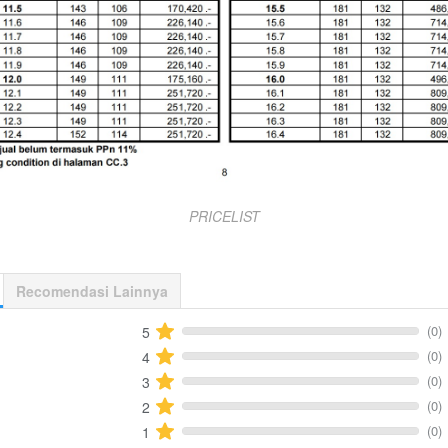
PRICELIST
Recomendasi Lainnya
(0)
5
(0)
4
(0)
3
(0)
2
(0)
1