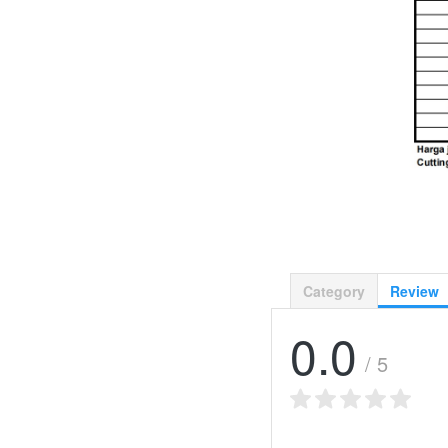
Category
Review
0.0
/ 5