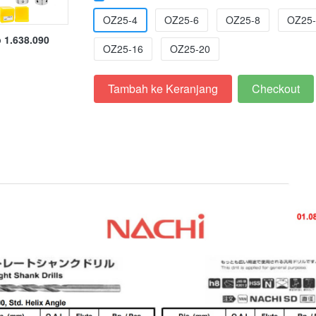
OZ25-4
OZ25-6
OZ25-8
OZ25-
 1.638.090
OZ25-16
OZ25-20
Tambah ke Keranjang
Checkout
`
`