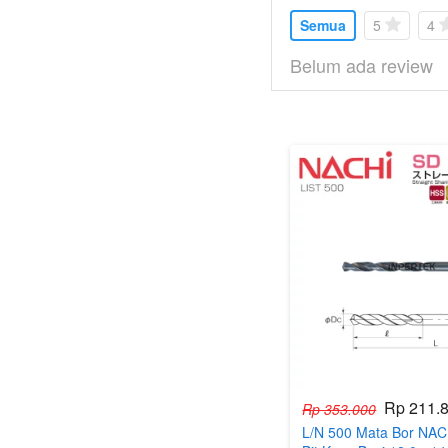
Semua
5
4
Belum ada review
Rp 211.
Rp 353.000
L/N 500 Mata Bor NACH