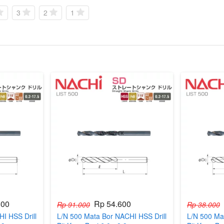
3
2
1
800
Rp 54.600
Rp 91.000
Rp 38.000
I HSS Drill
L/N 500 Mata Bor NACHI HSS Drill
L/N 500 Ma