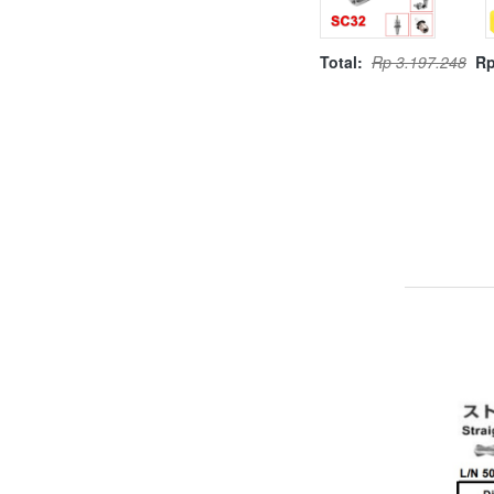
Total:
Rp 3.197.248
Rp