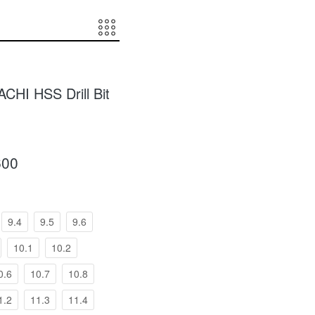
CHI HSS Drill Bit
600
9.4
9.5
9.6
10.1
10.2
0.6
10.7
10.8
1.2
11.3
11.4