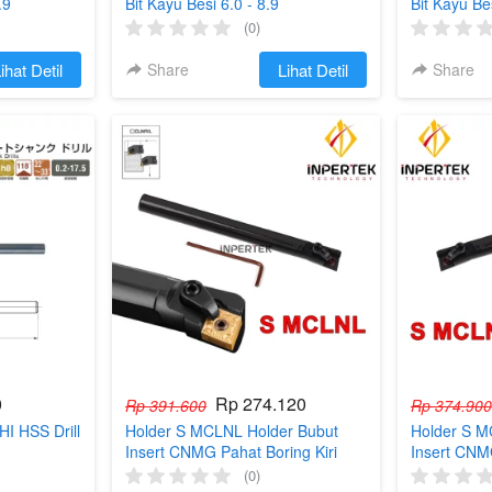
.9
Bit Kayu Besi 6.0 - 8.9
Bit Kayu Bes
(0)
ihat Detil
Share
`
Lihat Detil
Share
0
Rp 274.120
Rp 391.600
Rp 374.900
I HSS Drill
Holder S MCLNL Holder Bubut
Holder S M
Insert CNMG Pahat Boring Kiri
Insert CNM
Dalam
Dalam
(0)