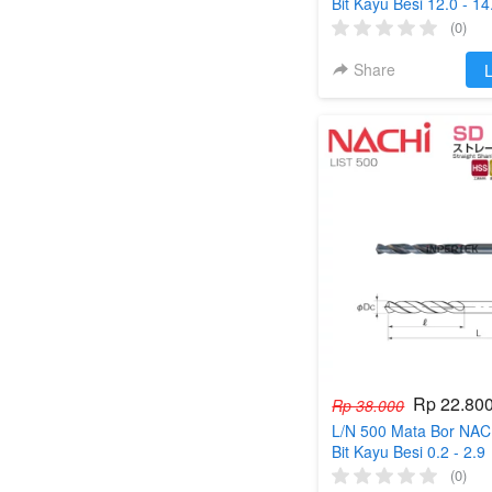
Bit Kayu Besi 12.0 - 14
(0)
Share
`
L
Rp 22.80
Rp 38.000
L/N 500 Mata Bor NACH
Bit Kayu Besi 0.2 - 2.9
(0)