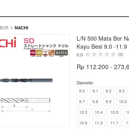
NACHI
 BOR
L/N 500 Mata Bor NA
Kayu Besi 9.0 -11.9
0.0
(0)
Rp 112.200 - 273,
Diameter
9.0
9.1
9.2
9.3
9.7
9.8
9.9
10.0
10.3
10.4
10.5
1
10.9
11.0
11.1
1