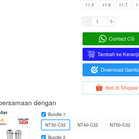
11.5
11.6
11.7
1
Contact CS
`
Tambah ke Keranj
`
Download Gamb
`
Beli di Shopee
`
i bersamaan dengan
llet
Bundle 1
NT30-C32
NT40-C32
NT50-C32
Bundle 2