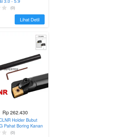
i 3.0 - 5.9
(0)
`
Lihat Detil
Rp 262.430
CLNR Holder Bubut
G Pahat Boring Kanan
(0)