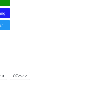
ang
ar
10
OZ25-12