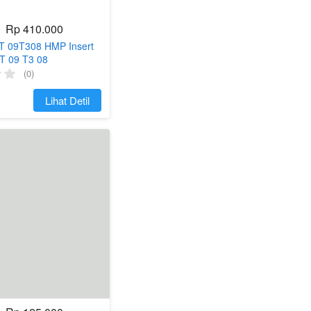
Rp 410.000
T 09T308 HMP Insert
T 09 T3 08
08
(0)
`
Lihat Detil