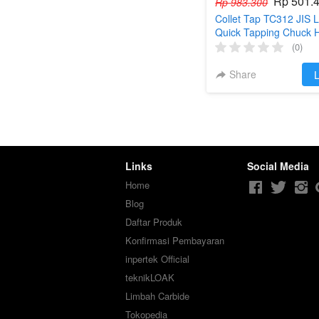
Rp 501.
Rp 983.300
Collet Tap TC312 JIS 
Quick Tapping Chuck 
(0)
Share
`
L
Links
Social Media
Home
Blog
Daftar Produk
Konfirmasi Pembayaran
inpertek Official
teknikLOAK
Limbah Carbide
Tokopedia