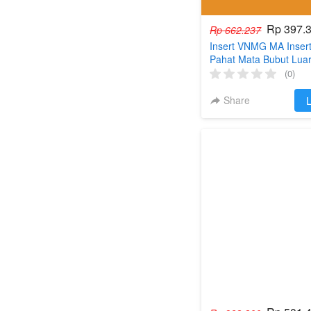
Rp 397.
Rp 662.237
Insert VNMG MA Inser
Pahat Mata Bubut Lua
(0)
Share
`
L