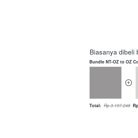
Biasanya dibel
Bundle NT-OZ to OZ Co
Total:
Rp 3.197.248
Rp