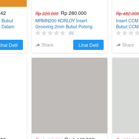
342
Rp 280.000
Rp 329.000
Rp 482.000
t Bubut
MRMN200 KORLOY Insert
Insert CCM
r Dalam
Grooving 2mm Bubut Potong
Bubut CCM
Radius 2 mm MRMN 200
CCMT09T3
(0)
ihat Detil
Share
`
Lihat Detil
Share