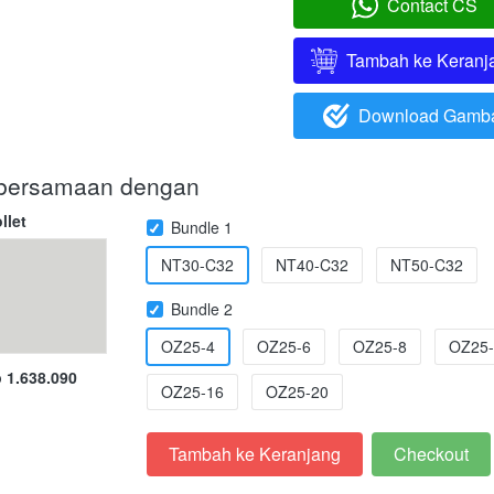
Contact CS
`
Tambah ke Keranj
`
Download Gamb
`
i bersamaan dengan
llet
Bundle 1
NT30-C32
NT40-C32
NT50-C32
Bundle 2
OZ25-4
OZ25-6
OZ25-8
OZ25-
 1.638.090
OZ25-16
OZ25-20
Tambah ke Keranjang
Checkout
`
`