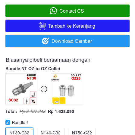
Contact CS
`
Tambah ke Keranjang
`
Download Gambar
`
Biasanya dibeli bersamaan dengan
Bundle NT-OZ to OZ Collet
Total:
Rp 3.197.248
Rp 1.638.090
Bundle 1
NT30-C32
NT40-C32
NT50-C32