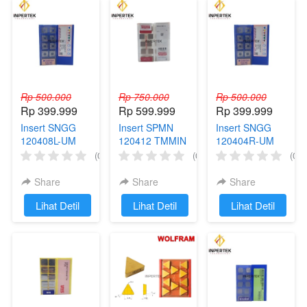
Rp 500.000
Rp 750.000
Rp 500.000
Rp 399.999
Rp 599.999
Rp 399.999
Insert SNGG
Insert SPMN
Insert SNGG
120408L-UM
120412 TMMIN
120404R-UM
SUMITOMO
TUNGALOY
SUMITOMO
(0)
(0)
(0)
Insert Milling
Insert Milling
Insert Milling
SNGG 12 04 08
SPMN 12 04 12
SNGG 12 04 04
Share
Share
Share
L SNGG12
SPMN12
R SNGG12
`
Lihat Detil
`
Lihat Detil
`
Lihat Detil