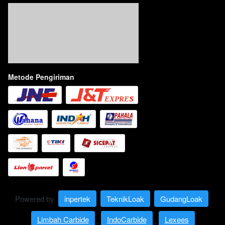
Metode Pengiriman
Powered by 
inpertek
TeknikLoak
GudangLoak
Limbah Carbide
IndoCarbide
Lexees