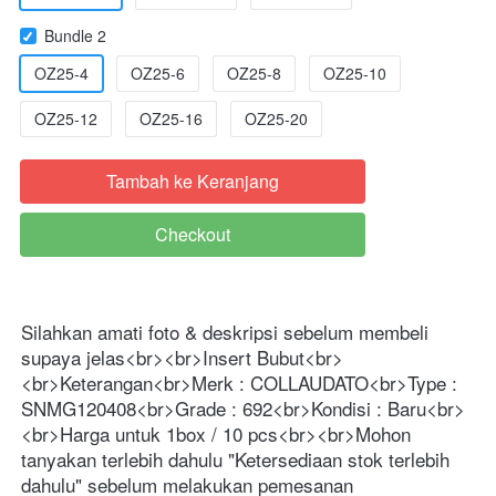
Bundle 2
OZ25-4
OZ25-6
OZ25-8
OZ25-10
OZ25-12
OZ25-16
OZ25-20
Tambah ke Keranjang
`
Checkout
`
Silahkan amati foto & deskripsi sebelum membeli 
supaya jelas<br><br>Insert Bubut<br>
<br>Keterangan<br>Merk : COLLAUDATO<br>Type : 
SNMG120408<br>Grade : 692<br>Kondisi : Baru<br>
<br>Harga untuk 1box / 10 pcs<br><br>Mohon 
tanyakan terlebih dahulu "Ketersediaan stok terlebih 
dahulu" sebelum melakukan pemesanan