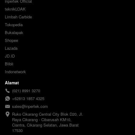
inpertek Official
teknikLOAK
Limbah Carbide
Tokopedia
Bukalapak
Shopee
Lazada
JD.ID
Blibli
Indonetwork
Alamat
(021) 8991 3270
+62813 1857 4325
sales@inpertek.com
Ruko Cikarang Central City Blok D20, Jl. 
Raya Cikarang - Cibarusah KM10, 
Ciantra, Cikarang Selatan, Jawa Barat 
17530