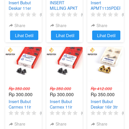
Insert Bubut
INSERT
Insert
Deskar 11er
MILLING APKT
APMT1135PDER-
A60 Pahat Ulir
11T304 PM
H2 Taegutec
(0)
(0)
(0)
Luar
Insert APMT
Share
Share
Share
`
Lihat Detil
`
Lihat Detil
`
Lihat Detil
Rp 350.000
Rp 350.000
Rp 412.000
Rp 300.000
Rp 300.000
Rp 350.000
Insert Bubut
Insert Bubut
Insert Bubut
Carmex 11ir
Carmex 11ir
Deskar 16ir 3tr
A55 Ulir Dalam
A60 Ulir Luar
Ulir Dalam
(0)
(0)
(0)
Satuan
Trapesium
Share
Share
Share