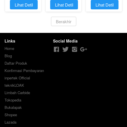
`
Lihat Detil
`
Lihat Detil
`
Lihat Detil
`
Berakhir
Links
Social Media
Home
Blog
Daftar Produk
Konfirmasi Pembayaran
inpertek Official
teknikLOAK
Limbah Carbide
Tokopedia
Bukalapak
Shopee
Lazada