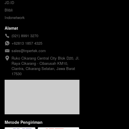
JD.ID
Blibli
Indonetwork
Alamat
(021) 8991 3270
+62813 1857 4325
sales@inpertek.com
Ruko Cikarang Central City Blok D20, Jl. 
Raya Cikarang - Cibarusah KM10, 
Ciantra, Cikarang Selatan, Jawa Barat 
17530
Metode Pengiriman