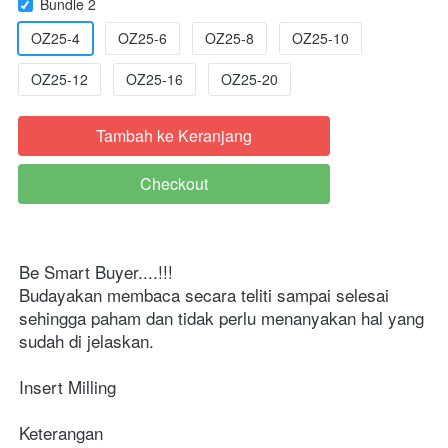
Bundle 2
OZ25-4
OZ25-6
OZ25-8
OZ25-10
OZ25-12
OZ25-16
OZ25-20
Tambah ke Keranjang
`
Checkout
`
Be Smart Buyer....!!!
Budayakan membaca secara teliti sampai selesai 
sehingga paham dan tidak perlu menanyakan hal yang 
sudah di jelaskan.
Insert Milling

Keterangan