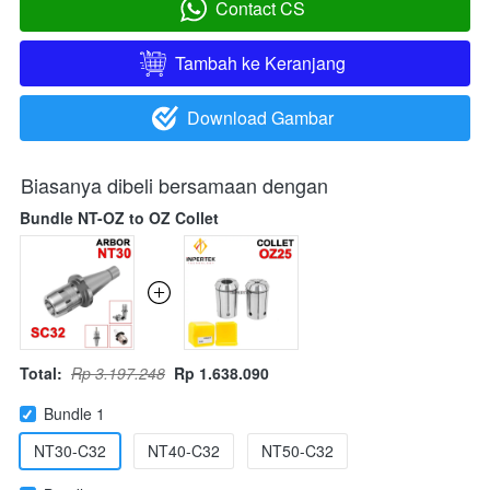
Contact CS
`
Tambah ke Keranjang
`
Download Gambar
`
Biasanya dibeli bersamaan dengan
Bundle NT-OZ to OZ Collet
Total:
Rp 3.197.248
Rp 1.638.090
Bundle 1
NT30-C32
NT40-C32
NT50-C32