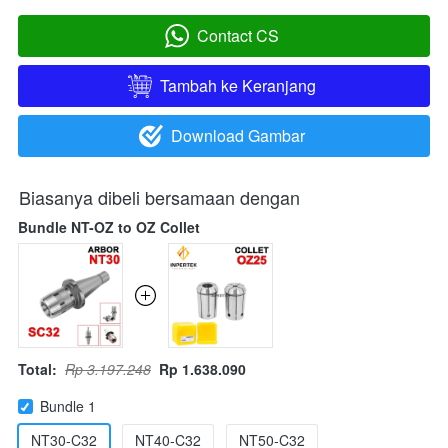
Contact CS
`
Tambah ke Keranjang
`
Download Gambar
`
Biasanya dibeli bersamaan dengan
Bundle NT-OZ to OZ Collet
Total:
Rp 3.197.248
Rp 1.638.090
Bundle 1
NT30-C32
NT40-C32
NT50-C32