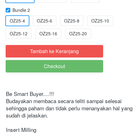
Bundle 2
OZ25-4
OZ25-6
OZ25-8
OZ25-10
OZ25-12
OZ25-16
OZ25-20
Tambah ke Keranjang
`
Checkout
`
Be Smart Buyer....!!!
Budayakan membaca secara teliti sampai selesai 
sehingga paham dan tidak perlu menanyakan hal yang 
sudah di jelaskan.
Insert Milling