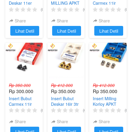
Deskar 11er
MILLING APKT
Carmex 11ir
A60 Pahat Ulir
11T304 PM
A55 Ulir Dalam
(0)
(0)
(0)
Luar
Share
Share
Share
`
Lihat Detil
`
Lihat Detil
`
Lihat Detil
Rp 350.000
Rp 412.000
Rp 412.000
Rp 300.000
Rp 350.000
Rp 350.000
Insert Bubut
Insert Bubut
Insert Milling
Carmex 11ir
Deskar 16ir 3tr
Korloy APKT
A60 Ulir Luar
Ulir Dalam
1135 PDFR
(0)
(0)
(0)
Satuan
Trapesium
Share
Share
Share
`
Lihat Detil
`
Lihat Detil
`
Lihat Detil