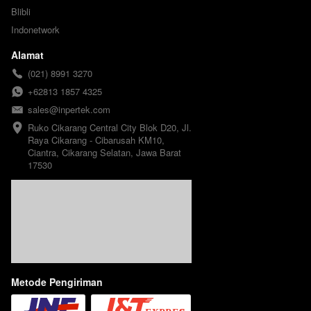
Blibli
Indonetwork
Alamat
(021) 8991 3270
+62813 1857 4325
sales@inpertek.com
Ruko Cikarang Central City Blok D20, Jl. 
Raya Cikarang - Cibarusah KM10, 
Ciantra, Cikarang Selatan, Jawa Barat 
17530
Metode Pengiriman