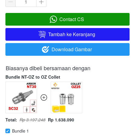
Contact CS
`
Tambah ke Keranjang
`
Download Gambar
`
Biasanya dibeli bersamaan dengan
Bundle NT-OZ to OZ Collet
Total:
Rp 3.197.248
Rp 1.638.090
Bundle 1