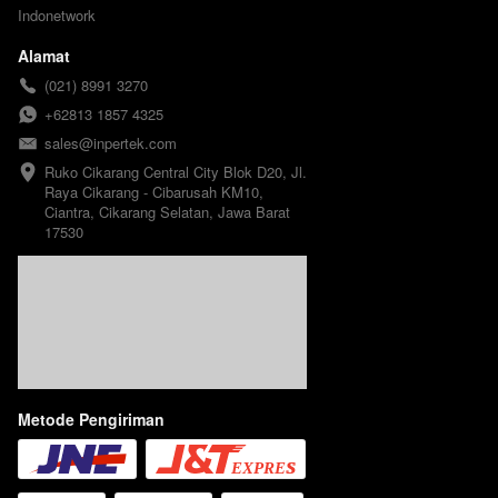
Indonetwork
Alamat
(021) 8991 3270
+62813 1857 4325
sales@inpertek.com
Ruko Cikarang Central City Blok D20, Jl. 
Raya Cikarang - Cibarusah KM10, 
Ciantra, Cikarang Selatan, Jawa Barat 
17530
Metode Pengiriman