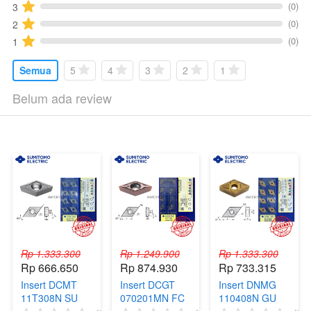
(0)
3
(0)
2
(0)
1
Semua
5
4
3
2
1
Belum ada review
Rp 1.333.300
Rp 1.249.900
Rp 1.333.300
Rp 666.650
Rp 874.930
Rp 733.315
Insert DCMT
Insert DCGT
Insert DNMG
11T308N SU
070201MN FC
110408N GU