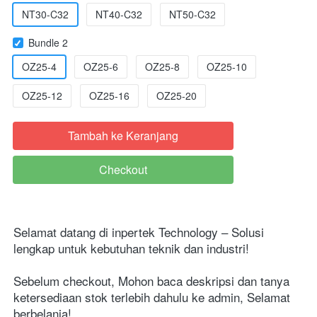
NT30-C32
NT40-C32
NT50-C32
Bundle 2
OZ25-4
OZ25-6
OZ25-8
OZ25-10
OZ25-12
OZ25-16
OZ25-20
Tambah ke Keranjang
`
Checkout
`
Selamat datang di inpertek Technology – Solusi 
lengkap untuk kebutuhan teknik dan industri!

Sebelum checkout, Mohon baca deskripsi dan tanya 
ketersediaan stok terlebih dahulu ke admin, Selamat 
berbelanja!
