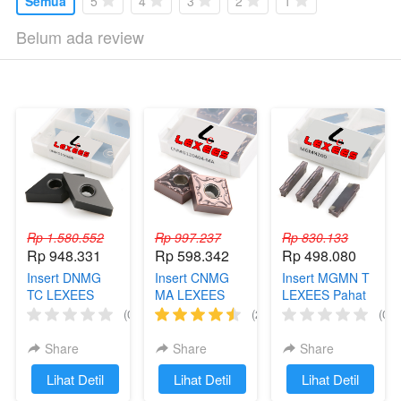
Semua
5
4
3
2
1
Belum ada review
Rp 1.580.552
Rp 997.237
Rp 830.133
Rp 948.331
Rp 598.342
Rp 498.080
Insert DNMG
Insert CNMG
Insert MGMN T
TC LEXEES
MA LEXEES
LEXEES Pahat
Pahat Mata
Pahat Mata
Grooving Mata
(0)
(2)
(0)
Bubut
Bubut
Cutting Bubut
Potong
Share
Share
Share
`
Lihat Detil
`
Lihat Detil
`
Lihat Detil