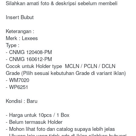
Silahkan amati foto & deskripsi sebelum membeli

Insert Bubut

Keterangan :

Merk : Lexees

Type : 
- CNMG 120408-PM
- CNMG 160612-PM

Cocok untuk Holder type  MCLN / PCLN / DCLN

Grade (Pilih sesuai kebutuhan Grade di variant iklan)

- WM7020
- WP6251

Kondisi : Baru

- Harga untuk 10pcs / 1 Box

- Belum termasuk Holder

- Mohon lihat foto dan catalog supaya lebih jelas

- Ukuran lain yang tidak ada di iklan silahkan hubungi 