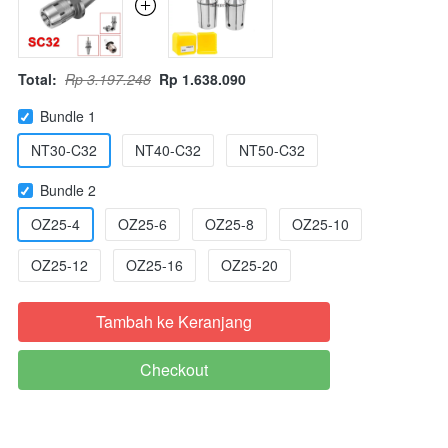
Total:
Rp 3.197.248
Rp 1.638.090
Bundle 1
NT30-C32
NT40-C32
NT50-C32
Bundle 2
OZ25-4
OZ25-6
OZ25-8
OZ25-10
OZ25-12
OZ25-16
OZ25-20
Tambah ke Keranjang
`
Checkout
`