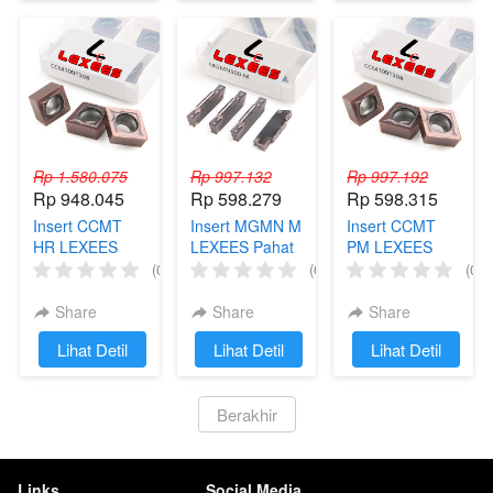
Rp 1.580.075
Rp 997.132
Rp 997.192
Rp 948.045
Rp 598.279
Rp 598.315
Insert CCMT
Insert MGMN M
Insert CCMT
HR LEXEES
LEXEES Pahat
PM LEXEES
Pahat Mata
Grooving Mata
Pahat Mata
(0)
(0)
(0)
Bubut
Cutting Bubut
Bubut
Potong
Share
Share
Share
`
Lihat Detil
`
Lihat Detil
`
Lihat Detil
`
Berakhir
Links
Social Media