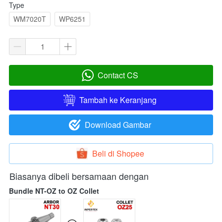
Type
WM7020T
WP6251
Contact CS
`
Tambah ke Keranjang
`
Download Gambar
`
Beli di Shopee
`
Biasanya dibeli bersamaan dengan
Bundle NT-OZ to OZ Collet