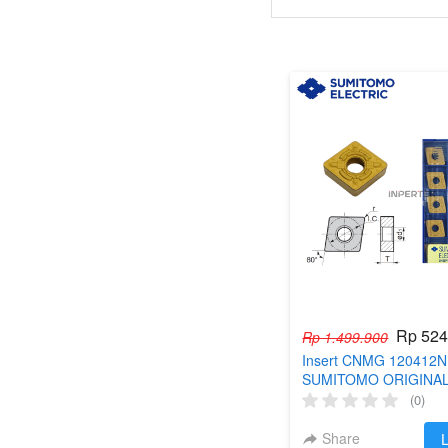
Rp 524
Rp 1.499.900
Insert CNMG 120412
SUMITOMO ORIGINAL
Bubut CNMG 12 04 12 
(0)
Turning CNC R12
Share
`
L