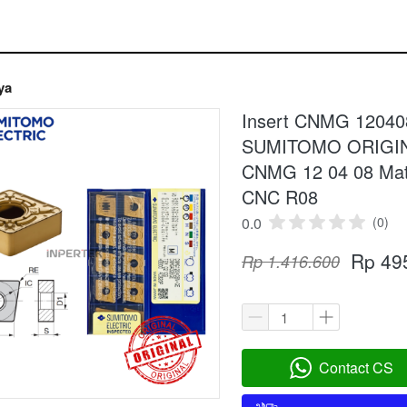
ya
Insert CNMG 1204
SUMITOMO ORIGINA
CNMG 12 04 08 Mata
CNC R08
0.0
(0)
Rp 49
Rp 1.416.600
Contact CS
`