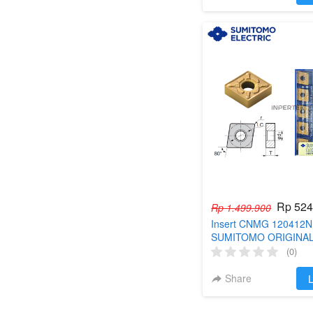
Rp 524
Rp 1.499.900
Insert CNMG 120412
SUMITOMO ORIGINAL
Bubut CNMG 12 04 12 
(0)
Turning CNC R12
Share
`
L