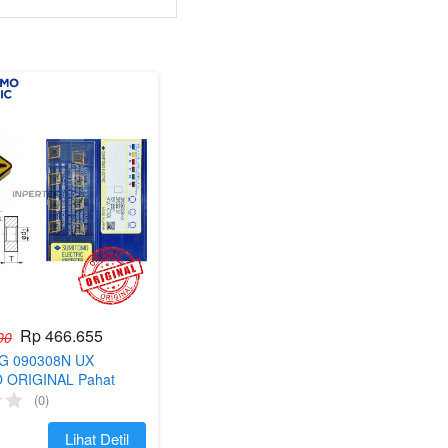
Rp 466.655
00
MG 090308N UX
ORIGINAL Pahat
 09 03 08 Mata Betel
(0)
NC R08
`
Lihat Detil