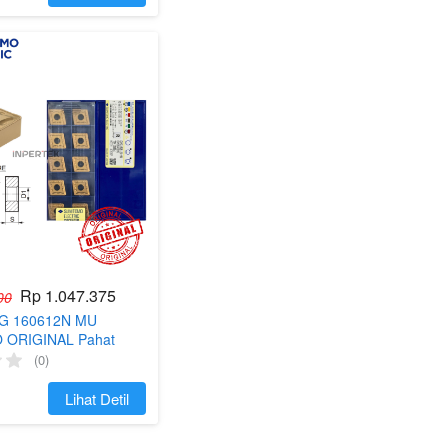
Rp 1.047.375
00
MG 160612N MU
ORIGINAL Pahat
 16 06 12 Mata Betel
(0)
NC R12
`
Lihat Detil