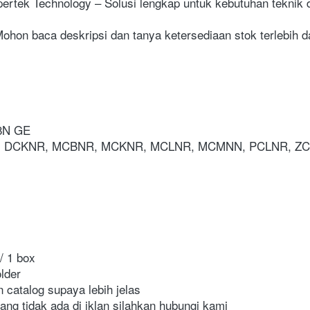
pertek Technology – Solusi lengkap untuk kebutuhan teknik da
hon baca deskripsi dan tanya ketersediaan stok terlebih da
8N GE

er : DCKNR, MCBNR, MCKNR, MCLNR, MCMNN, PCLNR, ZC
 1 box

der

n catalog supaya lebih jelas

yang tidak ada di iklan silahkan hubungi kami
