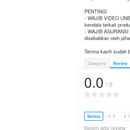
PENTING!

- WAJIB VIDEO UNBO
kendala terkait produ
- WAJIB ASURANSI Ka
disebabkan oleh piha
Terima kasih sudah b
Category
Review
0.0
/ 5
Semua
5
4
Belum ada review