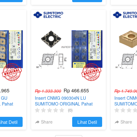
.965
Rp 466.655
Rp 1.333.300
Rp 1.749.9
N GU
Insert CNMG 090304N LU
Insert CN
 Pahat
SUMITOMO ORIGINAL Pahat
SUMITOMO 
Mata Betel
Bubut CNMG 09 03 04 Mata Betel
Bubut CNMG
(0)
Turning CNC R04
Turning C
ihat Detil
Share
`
Lihat Detil
Share