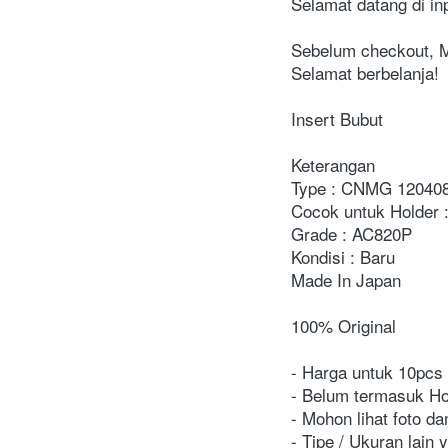
Selamat datang di in
Sebelum checkout, Mo
Selamat berbelanja!

Insert Bubut

Keterangan

Type : CNMG 12040
Cocok untuk Hold
Grade : AC820P

Kondisi : Baru

Made In Japan

100% Original

- Harga untuk 10pcs /
- Belum termasuk Hol
- Mohon lihat foto da
- Tipe / Ukuran lain 