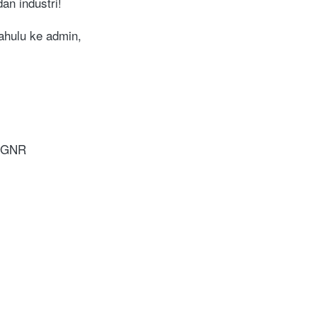
n industri!

hulu ke admin, 
GNR
