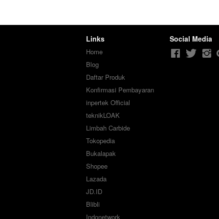
Links
Social Media
Home
Blog
Daftar Produk
Konfirmasi Pembayaran
inpertek Official
teknikLOAK
Limbah Carbide
Tokopedia
Bukalapak
Shopee
Lazada
JD.ID
Blibli
Indonetwork