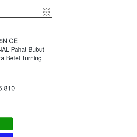
08N GE
L Pahat Bubut
 Betel Turning
5.810