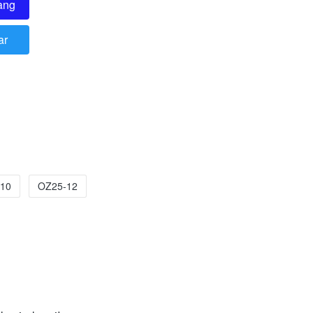
ang
ar
10
OZ25-12