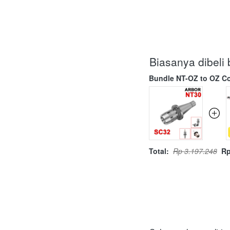
Biasanya dibel
Bundle NT-OZ to OZ Co
Total:
Rp 3.197.248
Rp