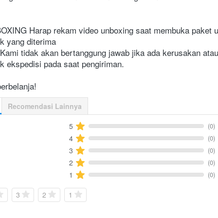
XING Harap rekam video unboxing saat membuka paket unt
k yang diterima

mi tidak akan bertanggung jawab jika ada kerusakan atau
k ekspedisi pada saat pengiriman.

erbelanja!
Recomendasi Lainnya
(0)
5
(0)
4
(0)
3
(0)
2
(0)
1
3
2
1