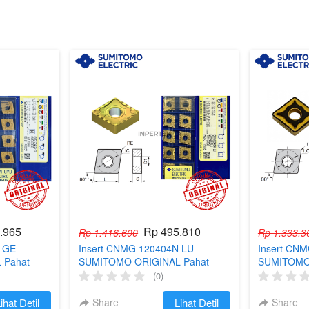
.965
Rp 495.810
Rp 1.416.600
Rp 1.333.3
N GE
Insert CNMG 120404N LU
Insert CN
 Pahat
SUMITOMO ORIGINAL Pahat
SUMITOMO 
Mata Betel
Bubut CNMG 12 04 04 Mata Betel
Bubut CNMG
(0)
Turning CNC R04
Turning C
ihat Detil
Share
`
Lihat Detil
Share