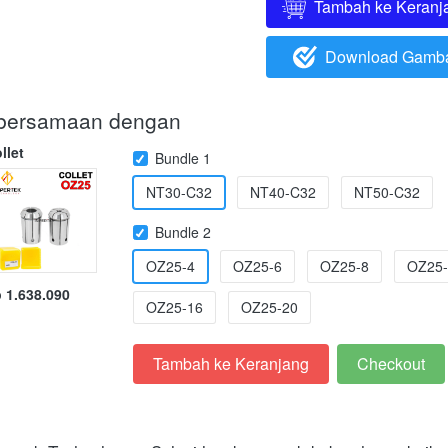
Tambah ke Keranj
`
Download Gamb
`
i bersamaan dengan
llet
Bundle 1
NT30-C32
NT40-C32
NT50-C32
Bundle 2
OZ25-4
OZ25-6
OZ25-8
OZ25-
 1.638.090
OZ25-16
OZ25-20
Tambah ke Keranjang
Checkout
`
`