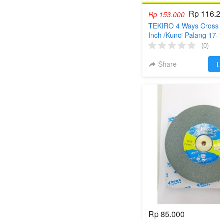
Rp 116.
Rp 153.000
TEKIRO 4 Ways Cross
Inch /Kunci Palang 17
Mm
(0)
Share
`
L
Rp 85.000