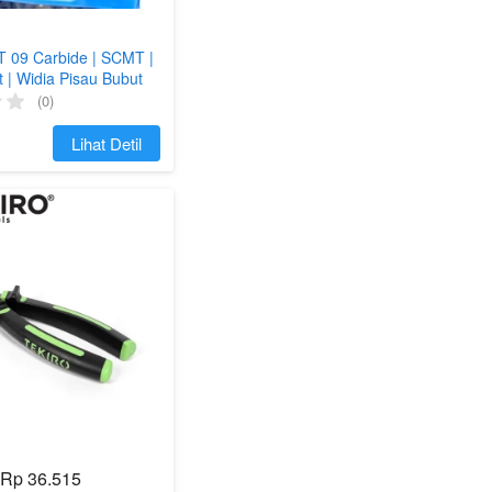
T 09 Carbide | SCMT |
t | Widia Pisau Bubut
(0)
`
Lihat Detil
Rp 36.515