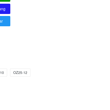
ang
ar
10
OZ25-12