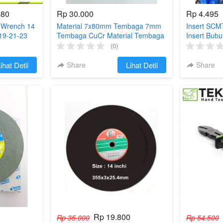
280
Rp 30.000
Rp 4.495
 Wrench 14
Material 7x80mm Tembaga 7mm
Insert SCM
-19-21-23
Tembaga CuCr Material Tembaga
Insert Bubu
(0)
ihat Detil
Share
`
Lihat Detil
Share
Rp 19.800
Rp 35.000
Rp 54.500