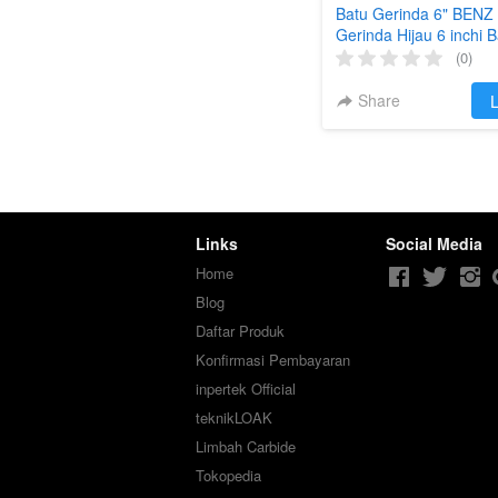
Batu Gerinda 6" BENZ
Gerinda Hijau 6 inchi 
Gerinda Duduk 150
(0)
Share
`
L
Links
Social Media
Home
Blog
Daftar Produk
Konfirmasi Pembayaran
inpertek Official
teknikLOAK
Limbah Carbide
Tokopedia