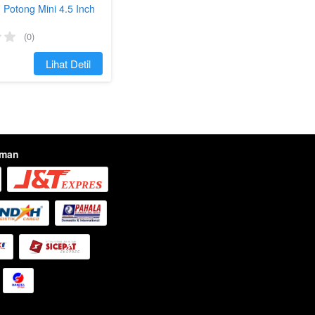
 Potong Mini 4.5 Inch
(0)
`
Lihat Detil
iman