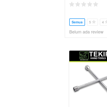
Semua
5
4
Belum ada review