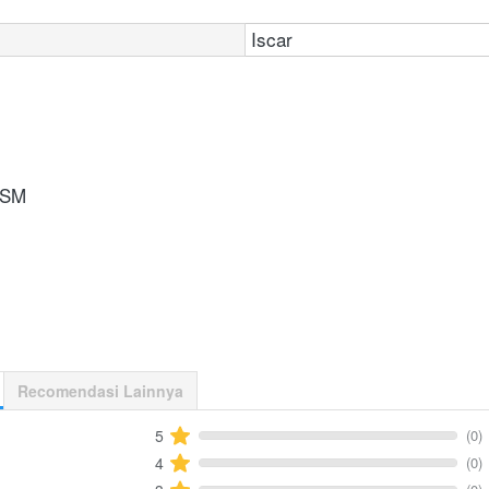
Iscar
-SM
Recomendasi Lainnya
(0)
5
(0)
4