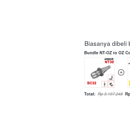
Biasanya dibel
Bundle NT-OZ to OZ Co
Total:
Rp 3.197.248
Rp