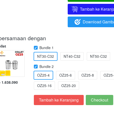
Tambah ke Keranj
`
Download Gamb
`
i bersamaan dengan
llet
Bundle 1
NT30-C32
NT40-C32
NT50-C32
Bundle 2
OZ25-4
OZ25-6
OZ25-8
OZ25-
 1.638.090
OZ25-16
OZ25-20
Tambah ke Keranjang
Checkout
`
`