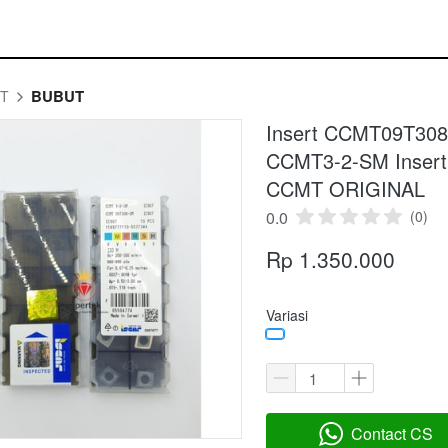
BUBUT
RT
Insert CCMT09T30
CCMT3-2-SM Insert
CCMT ORIGINAL
0.0
(0)
Rp 1.350.000
Variasi
Contact CS
`