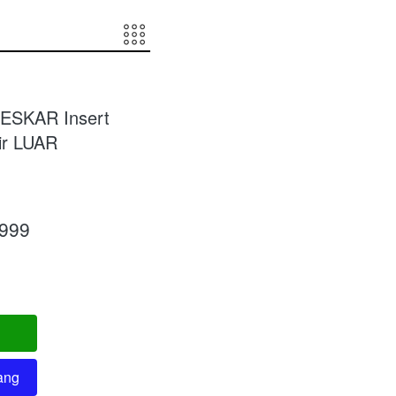
DESKAR Insert
ir LUAR
.999
ang