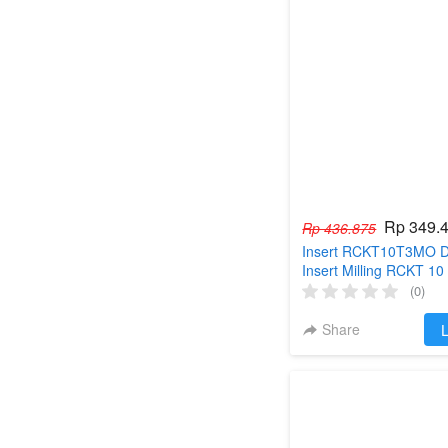
Rp 349.
Rp 436.875
Insert RCKT10T3MO 
Insert Milling RCKT 10
RCKT10T3MO-DM
(0)
Share
`
L