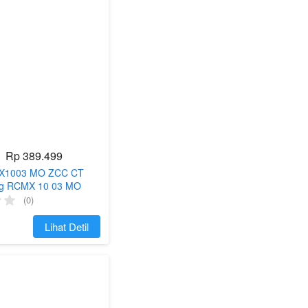
Rp 389.499
MX1003 MO ZCC CT
ling RCMX 10 03 MO
3M0
(0)
`
Lihat Detil