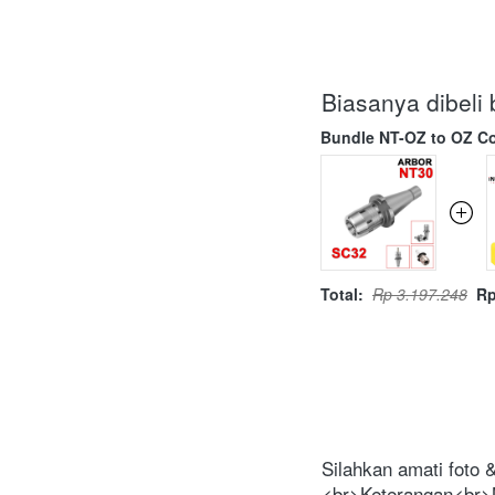
Biasanya dibel
Bundle NT-OZ to OZ Co
Total:
Rp 3.197.248
Rp
Silahkan amati foto
<br>Keterangan<br>