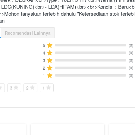
r>- LDC(KUNING)<br>- LDA(HITAM)<br><br>Kondisi : Baru<b
>Mohon tanyakan terlebih dahulu "Ketersediaan stok terlebi
an
Recomendasi Lainnya
(0)
5
(0)
4
(0)
3
(0)
2
(0)
1
3
2
1