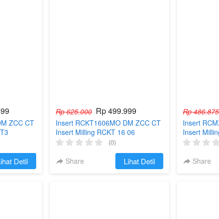
499
Rp 499.999
Rp 625.000
Rp 486.875
DM ZCC CT
Insert RCKT1606MO DM ZCC CT
Insert RC
 T3
Insert Milling RCKT 16 06
Insert Mil
RCKT1606MO-DM
RCMX100
(0)
ihat Detil
Share
`
Lihat Detil
Share