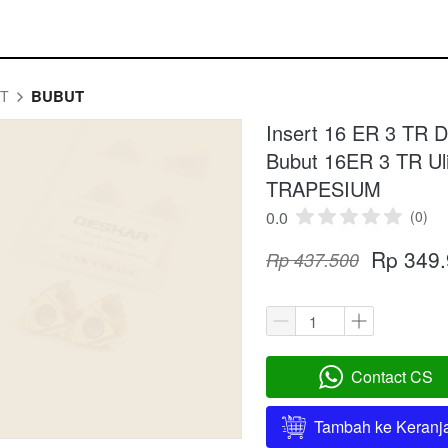
BUBUT
RT
Insert 16 ER 3 TR 
Bubut 16ER 3 TR Ul
TRAPESIUM
0.0
(0)
Rp 349
Rp 437.500
Contact CS
`
Tambah ke Keranj
`