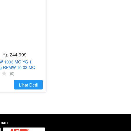
Rp 244.999
MW 1003 MO YG 1
ling RPMW 10 03 MO
3M0
(0)
`
Lihat Detil
iman