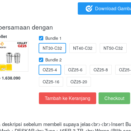
Download Gamb
`
i bersamaan dengan
llet
Bundle 1
NT30-C32
NT40-C32
NT50-C32
Bundle 2
OZ25-4
OZ25-6
OZ25-8
OZ25-
 1.638.090
OZ25-16
OZ25-20
Tambah ke Keranjang
Checkout
`
`
 & deskripsi sebelum membeli supaya jelas<br><br>Insert B
Merk : DESKAR<br>Type : 16ER 3 TR <br>Warna (Pilih sesu