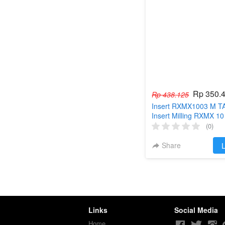
Rp 350.
Rp 438.125
Insert RXMX1003 M 
Insert Milling RXMX 1
RXMX1003M
(0)
Share
`
L
Links
Social Media
Home