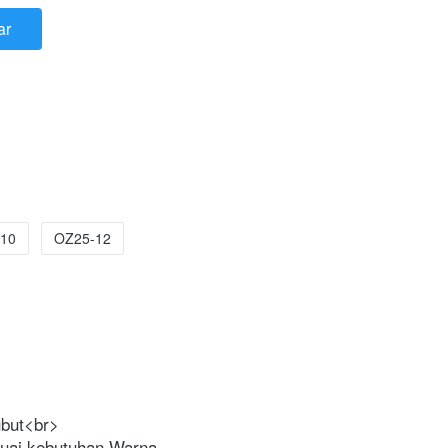
ar
10
OZ25-12
ubut<br>
ai kebutuhan Warna 