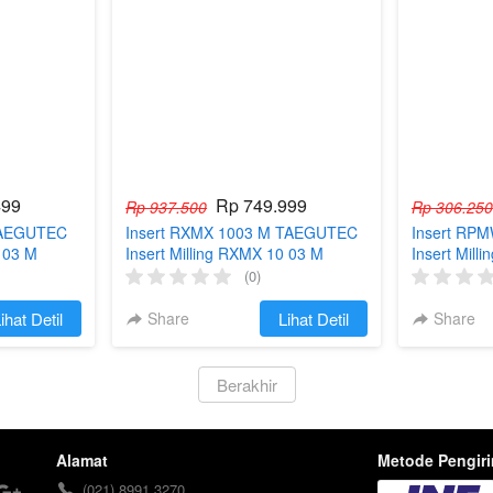
499
Rp 749.999
Rp 937.500
Rp 306.250
TAEGUTEC
Insert RXMX 1003 M TAEGUTEC
Insert RP
0 03 M
Insert Milling RXMX 10 03 M
Insert Mil
RXMX1003M ORI
RPMW100
(0)
ihat Detil
Share
`
Lihat Detil
Share
`
Berakhir
Alamat
Metode Pengir
(021) 8991 3270