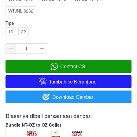
WTJNL 3232
Tipe
16
22
Contact CS
`
Tambah ke Keranjang
`
Download Gambar
`
Biasanya dibeli bersamaan dengan
Bundle NT-OZ to OZ Collet