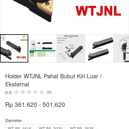
Holder WTJNL Pahat Bubut Kiri Luar /
Eksternal
0.0
(0)
Rp 361.620 - 501,620
Diameter
WTJNL 1616
WTJNL 2020
WTJNL 2525