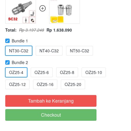
Total:
Rp 3.197.248
Rp 1.638.090
Bundle 1
NT30-C32
NT40-C32
NT50-C32
Bundle 2
OZ25-4
OZ25-6
OZ25-8
OZ25-10
OZ25-12
OZ25-16
OZ25-20
Tambah ke Keranjang
`
Checkout
`