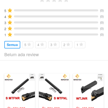
(0)
5
(0)
4
(0)
3
(0)
2
(0)
1
Semua
5
4
3
2
1
Belum ada review