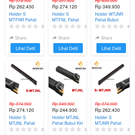
Rp 374.900
Rp 391.600
Rp 499.900
Rp 262.430
Rp 274.120
Rp 349.930
Holder S
Holder S
Holder WTJNR
MTFNR Pahat
MTFNL Pahat
Pahat Bubut
Bubut Kanan
Bubut Kiri
Kanan Luar /
(0)
(0)
(0)
Dalam / Internal
Dalam / Internal
Eksternal
Share
Share
Share
`
Lihat Detil
`
Lihat Detil
`
Lihat Detil
Rp 374.900
Rp 349.900
Rp 374.900
Rp 274.120
Rp 244.930
Rp 262.430
Holder S
Holder MTJNL
Holder S
MTJNL Pahat
Pahat Bubut Kiri
MTJNR Pahat
Bubut Kiri
Luar / Eksternal
Bubut Kanan
(0)
(0)
(0)
Dalam / Internal
Dalam / Internal