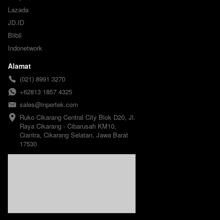
Lazada
JD.ID
Blibli
Indonetwork
Alamat
(021) 8991 3270
+62813 1857 4325
sales@inpertek.com
Ruko Cikarang Central City Blok D20, Jl. 
Raya Cikarang - Cibarusah KM10, 
Ciantra, Cikarang Selatan, Jawa Barat 
17530