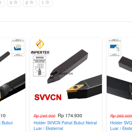
3
2
1
310
Rp 174.930
Rp 249.900
Rp 266.600
 Bubut
Holder SVVCN Pahat Bubut Netral
Holder SVQ
l
Luar / Eksternal
Luar / Ekst