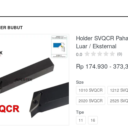
ER BUBUT
Holder SVQCR Paha
Luar / Eksternal
0.0
(0)
Rp 174.930 - 373,
Size
1010 SVQCR
1212 SV
2020 SVQCR
2525 SV
Tipe
11
16