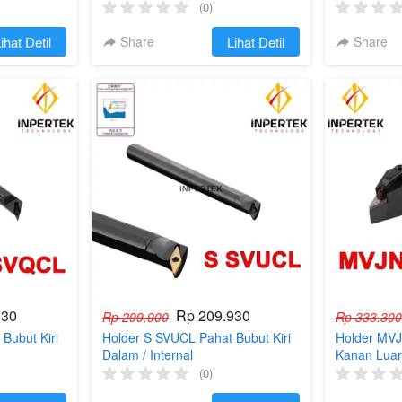
(0)
ihat Detil
Share
`
Lihat Detil
Share
930
Rp 209.930
Rp 299.900
Rp 333.300
Bubut Kiri
Holder S SVUCL Pahat Bubut Kiri
Holder MVJ
Dalam / Internal
Kanan Luar 
(0)