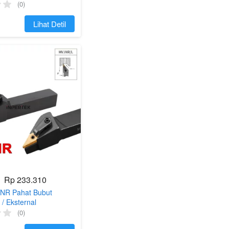
(0)
`
Lihat Detil
Rp 233.310
NR Pahat Bubut
/ Eksternal
(0)