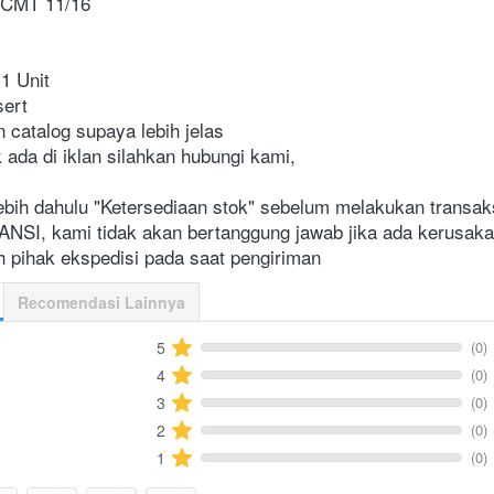
VCMT 11/16

1 Unit

ert

n catalog supaya lebih jelas

k ada di iklan silahkan hubungi kami,

bih dahulu "Ketersediaan stok" sebelum melakukan transaks
I, kami tidak akan bertanggung jawab jika ada kerusakan
 pihak ekspedisi pada saat pengiriman    
Recomendasi Lainnya
(0)
5
(0)
4
(0)
3
(0)
2
(0)
1