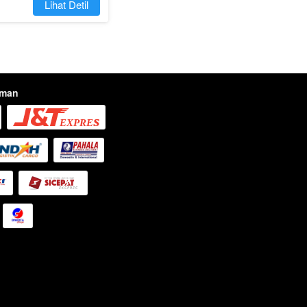
`
Lihat Detil
iman