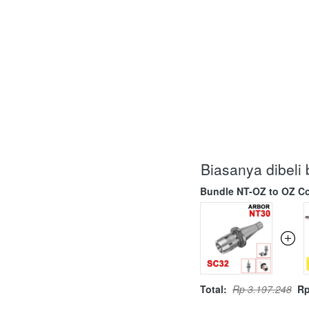
Biasanya dibel
Bundle NT-OZ to OZ Co
Total:
Rp 3.197.248
Rp