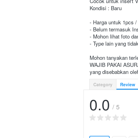
Cocok untuk insert 
Kondisi : Baru

- Harga untuk 1pcs / 
- Belum termasuk Ins
- Mohon lihat foto da
- Type lain yang tida
Mohon tanyakan terle
WAJIB PAKAI ASURANS
yang disebabkan oleh
Category
Review
0.0
/ 5