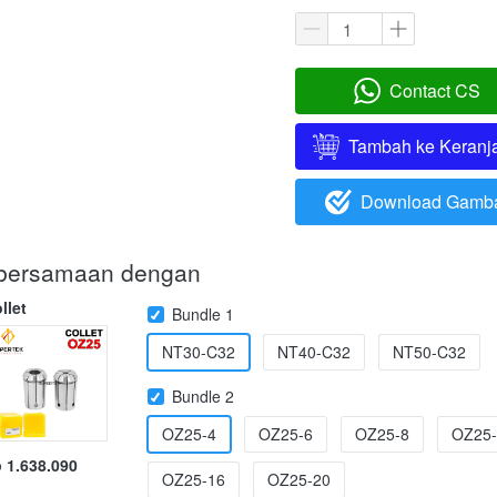
Contact CS
`
Tambah ke Keranj
`
Download Gamb
`
i bersamaan dengan
llet
Bundle 1
NT30-C32
NT40-C32
NT50-C32
Bundle 2
OZ25-4
OZ25-6
OZ25-8
OZ25-
 1.638.090
OZ25-16
OZ25-20