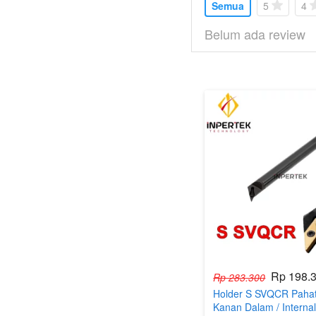
Semua
5
4
Belum ada review
Rp 198.
Rp 283.300
Holder S SVQCR Pahat
Kanan Dalam / Interna