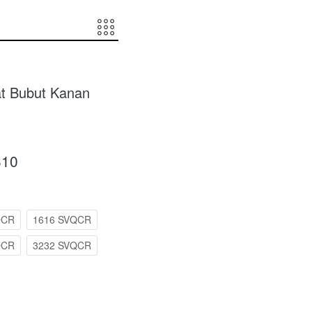
t Bubut Kanan
310
QCR
1616 SVQCR
QCR
3232 SVQCR