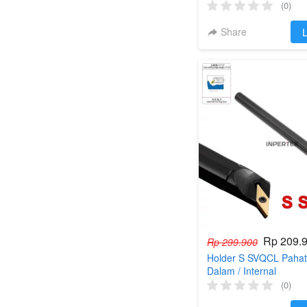
(0)
Share
`
L
Rp 209.
Rp 299.900
Holder S SVQCL Pahat 
Dalam / Internal
(0)