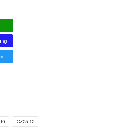
ang
ar
10
OZ25-12