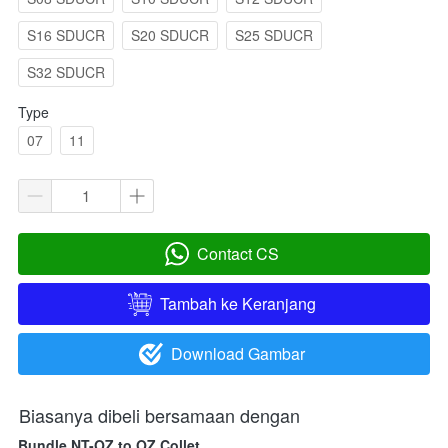
S16 SDUCR
S20 SDUCR
S25 SDUCR
S32 SDUCR
Type
07
11
Contact CS
`
Tambah ke Keranjang
`
Download Gambar
`
Biasanya dibeli bersamaan dengan
Bundle NT-OZ to OZ Collet