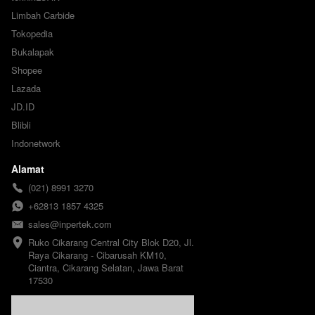
Limbah Carbide
Tokopedia
Bukalapak
Shopee
Lazada
JD.ID
Blibli
Indonetwork
Alamat
(021) 8991 3270
+62813 1857 4325
sales@inpertek.com
Ruko Cikarang Central City Blok D20, Jl. 
Raya Cikarang - Cibarusah KM10, 
Ciantra, Cikarang Selatan, Jawa Barat 
17530