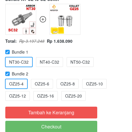
Total:
Rp 3.197.248
Rp 1.638.090
Bundle 1
NT30-C32
NT40-C32
NT50-C32
Bundle 2
OZ25-4
OZ25-6
OZ25-8
OZ25-10
OZ25-12
OZ25-16
OZ25-20
Tambah ke Keranjang
`
Checkout
`