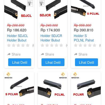
Rp 266.600
Rp 249.900
Rp 558.300
Rp 186.620
Rp 174.930
Rp 390.810
Holder SDJCL
Holder SDJCR
Holder S
Holder Bubut
Holder Bubut
PCLNL Pahat
Insert DCMT
Insert DCMT
Bubut Kanan
(0)
(0)
(0)
Pahat Gagang
Pahat Gagang
Dalam / Internal
Kiri Luar
Kanan Luar
Share
Share
Share
`
Lihat Detil
`
Lihat Detil
`
Lihat Detil