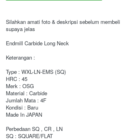
Silahkan amati foto & deskripsi sebelum membeli 
supaya jelas
Endmill Carbide Long Neck
Keterangan :
Type : WXL-LN-EMS (SQ)
HRC : 45
Merk : OSG
Material : Carbide
Jumlah Mata : 4F
Kondisi : Baru
Made In JAPAN
Perbedaan SQ , CR , LN
SQ : SQUARE/FLAT