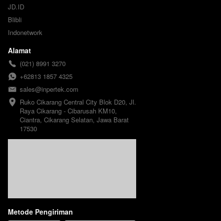
JD.ID
Blibli
Indonetwork
Alamat
(021) 8991 3270
+62813 1857 4325
sales@inpertek.com
Ruko Cikarang Central City Blok D20, Jl. 
Raya Cikarang - Cibarusah KM10, 
Ciantra, Cikarang Selatan, Jawa Barat 
17530
Metode Pengiriman