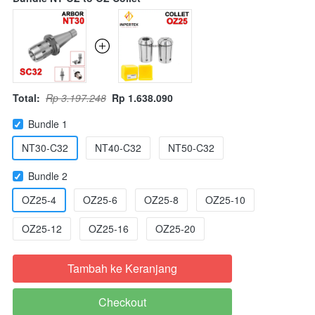
Total:
Rp 3.197.248
Rp 1.638.090
Bundle 1
NT30-C32
NT40-C32
NT50-C32
Bundle 2
OZ25-4
OZ25-6
OZ25-8
OZ25-10
OZ25-12
OZ25-16
OZ25-20
Tambah ke Keranjang
`
Checkout
`