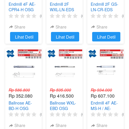
Endmill 4F AE-
Endmill 2F
Endmill 2F GS-
CPR4-H OSG
WXL-LN-EDS
LN-CR-EDS
Long Neck
OSG Long
OSG Long
(0)
(0)
(0)
HRC45 Carbide
Neck HRC45
Neck HRC45
Radius Corner
Carbide Radius
Carbide Radius
Share
Share
Share
Milling
Corner Milling
Corner Milling
`
Lihat Detil
`
Lihat Detil
`
Lihat Detil
Rp 586.800
Rp 595.000
Rp 934.000
Rp 352.080
Rp 416.500
Rp 607.100
Ballnose AE-
Ballnose WXL-
Endmill 4F AE-
BD-H OSG
EBD OSG
MS-H / AE-
Endmill Carbide
Endmill Carbide
MSS-H OSG
(0)
(0)
(0)
HRC65 Cutter
HRC45 Cutter
End Mill
Radius Milling
Radius Milling
Carbide HRC65
Share
Share
Share