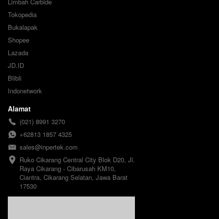
Limbah Carbide
Tokopedia
Bukalapak
Shopee
Lazada
JD.ID
Blibli
Indonetwork
Alamat
(021) 8991 3270
+62813 1857 4325
sales@inpertek.com
Ruko Cikarang Central City Blok D20, Jl. 
Raya Cikarang - Cibarusah KM10, 
Ciantra, Cikarang Selatan, Jawa Barat 
17530