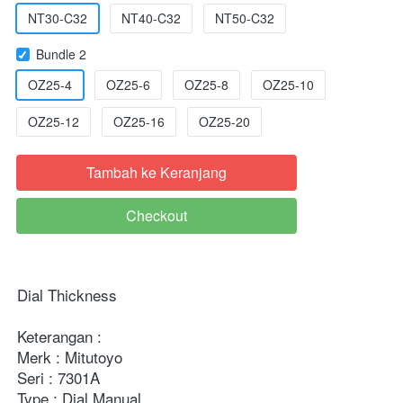
NT30-C32
NT40-C32
NT50-C32
Bundle 2
OZ25-4
OZ25-6
OZ25-8
OZ25-10
OZ25-12
OZ25-16
OZ25-20
Tambah ke Keranjang
`
Checkout
`
Dial Thickness

Keterangan :

Merk : Mitutoyo

Seri : 7301A

Type : Dial Manual
