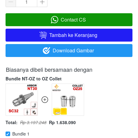
Contact CS
`
Tambah ke Keranjang
`
Download Gambar
`
Biasanya dibeli bersamaan dengan
Bundle NT-OZ to OZ Collet
Total:
Rp 3.197.248
Rp 1.638.090
Bundle 1