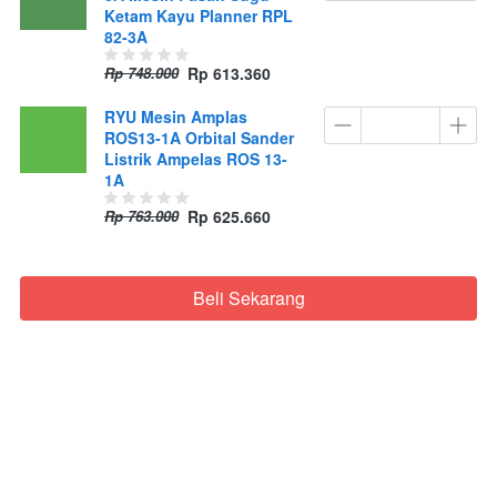
Ketam Kayu Planner RPL
82-3A
Rp 748.000
Rp 613.360
RYU Mesin Amplas
ROS13-1A Orbital Sander
Listrik Ampelas ROS 13-
1A
Rp 763.000
Rp 625.660
Beli Sekarang
`