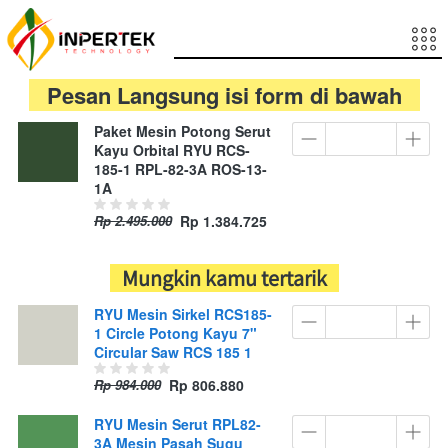
   Pesan Langsung isi form di bawah   
Paket Mesin Potong Serut
Kayu Orbital RYU RCS-
185-1 RPL-82-3A ROS-13-
1A
Rp 2.495.000
Rp 1.384.725
   Mungkin kamu tertarik   
RYU Mesin Sirkel RCS185-
1 Circle Potong Kayu 7"
Circular Saw RCS 185 1
Rp 984.000
Rp 806.880
RYU Mesin Serut RPL82-
3A Mesin Pasah Sugu