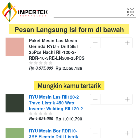
   Pesan Langsung isi form di bawah   
Paket Mesin Las Mesin
Gerinda RYU + Drill SET
25Pcs Nachi RII-120-2-
RDR-10-3RE-LN500-25PCS
Rp 3.575.085
Rp 2.556.186
   Mungkin kamu tertarik   
RYU Mesin Las RII120-2
Travo Listrik 450 Watt
Inverter Welding RII 120-2
Rp 1.021.000
Rp 1.010.790
RYU Mesin Bor RDR10-
3RE Electric Drill Listrik