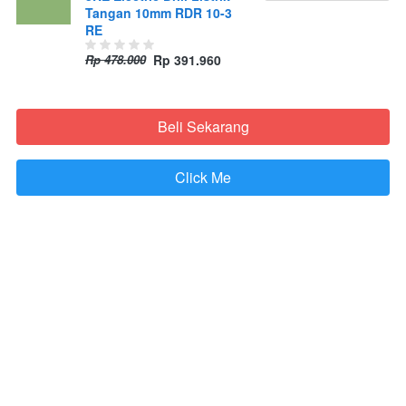
Tangan 10mm RDR 10-3
RE
Rp 478.000
Rp 391.960
Beli Sekarang
`
Click Me
`